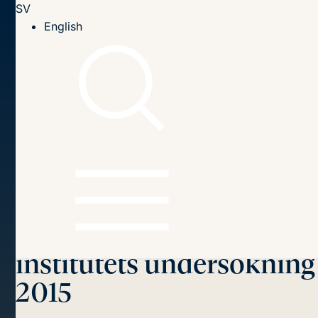
SV
Till innehållet
English
Hem
Publikationer
2016
Svenskarnas attityder till EU har stabiliserats: Analys av
SOM-institutets undersökning 2015 (2016:9epa)
Innehållsförteckning
Svenskarnas attityder
till EU har stabiliserats:
Analys av SOM-
institutets undersökning
2015