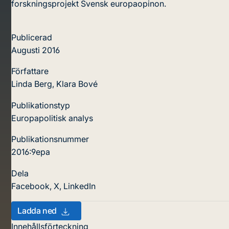
forskningsprojekt Svensk europaopinon.
Publicerad
Augusti 2016
Författare
Linda Berg, Klara Bové
Publikationstyp
Europapolitisk analys
Publikationsnummer
2016:9epa
Dela
Facebook
,
X
,
LinkedIn
Ladda ned
Innehållsförteckning