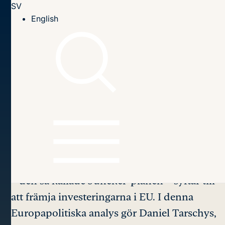
SV
Till innehållet
English
Hem
Publikationer
2017
Junckerplanen under debatt
Innehållsförteckning
Junckerplanen
under
debatt
Europeiska kommissionens investeringsplan
– den så kallade Juncker-planen – syftar till
att främja investeringarna i EU. I denna
Europapolitiska analys gör Daniel Tarschys,