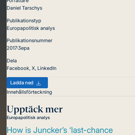
Författare
Daniel Tarschys
Publikationstyp
Europapolitisk analys
Publikationsnummer
2017:3epa
Dela
Facebook
,
X
,
LinkedIn
Ladda ned
Innehållsförteckning
Upptäck mer
Europapolitisk analys
How is Juncker’s ‘last-chance