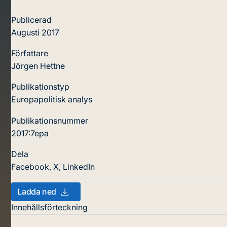
Publicerad
Augusti 2017
Författare
Jörgen Hettne
Publikationstyp
Europapolitisk analys
Publikationsnummer
2017:7epa
Dela
Facebook
,
X
,
LinkedIn
Ladda ned
Innehållsförteckning