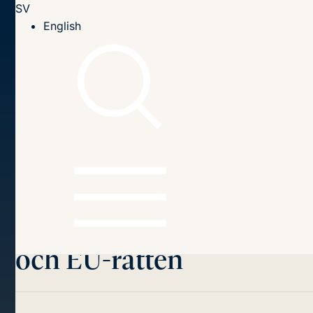
SV
Till innehållet
English
Hem
Publikationer
2017
Spelet om spelintäkterna – Spellicensutredningen och
EU-rätten
Innehållsförteckning
Spelet om
spelintäkterna
– Spellicensutredningen
och EU-rätten