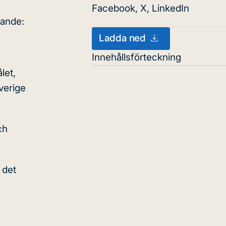
Facebook
,
X
,
LinkedIn
jande:
Ladda ned
Innehållsförteckning
let,
Sverige
ch
 det