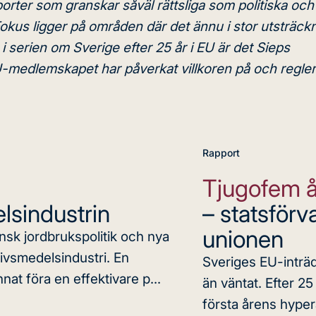
orter som granskar såväl rättsliga som politiska och
us ligger på områden där det ännu i stor utsträck
 serien om Sverige efter 25 år i EU är det Sieps
-medlemskapet har påverkat villkoren på och regle
Rapport
Tjugofem 
lsindustrin
– statsförv
unionen
nsk jordbrukspolitik och nya
livsmedelsindustri. En
Sveriges EU-inträ
at föra en effektivare p...
än väntat. Efter 2
första årens hypera