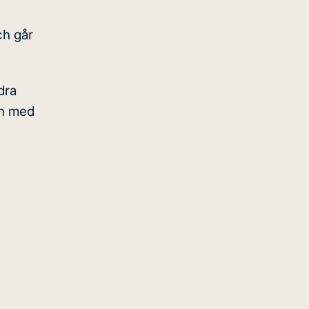
ch går
dra
ch med