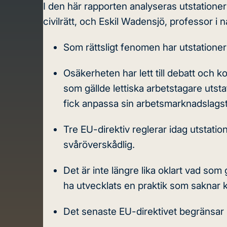
I den här rapporten analyseras utstationeri
civilrätt, och Eskil Wadensjö, professor i 
Som rättsligt fenomen har utstationeri
Osäkerheten har lett till debatt och ko
som gällde lettiska arbetstagare utsta
fick anpassa sin arbetsmarknadslagstif
Tre EU-direktiv reglerar idag utstatio
svåröverskådlig.
Det är inte längre lika oklart vad so
ha utvecklats en praktik som saknar kop
Det senaste EU-direktivet begränsar 