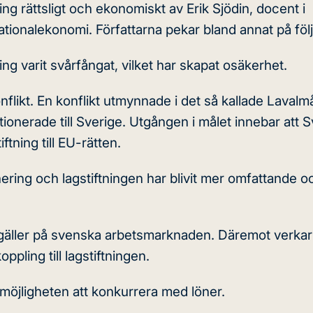
ng rättsligt och ekonomiskt av Erik Sjödin, docent i
nationalekonomi. Författarna pekar bland annat på föl
ng varit svårfångat, vilket har skapat osäkerhet.
nflikt. En konflikt utmynnade i det så kallade Lavalmå
tionerade till Sverige. Utgången i målet innebar att 
tning till EU-rätten.
nering och lagstiftningen har blivit mer omfattande o
m gäller på svenska arbetsmarknaden. Däremot verkar
pling till lagstiftningen.
möjligheten att konkurrera med löner.