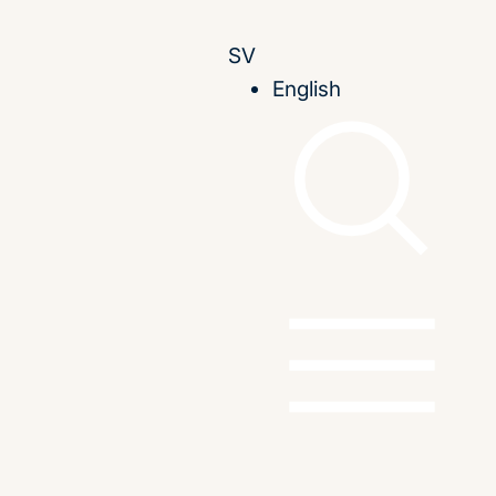
SV
English
ring, omfattning och arbetsmarknadseffekter
gare till och