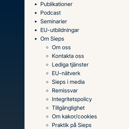
Publikationer
Till
Podcast
innehållet
Seminarier
EU-utbildningar
Om Sieps
Om oss
Hem
Publikationer
2020
25 år med utstatio
Kontakta oss
Lediga tjänster
Innehållsförteckning
EU-nätverk
25 år med utstat
Sieps i media
Remissvar
från Sverige
Integritetspolicy
Tillgänglighet
– Reglering, om
Om kakor/cookies
Praktik på Sieps