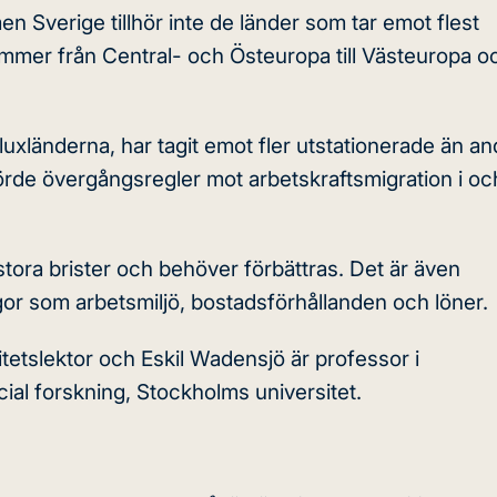
n Sverige tillhör inte de länder som tar emot flest
mmer från Central- och Östeuropa till Västeuropa o
xländerna, har tagit emot fler utstationerade än an
förde övergångsregler mot arbetskraftsmigration i o
stora brister och behöver förbättras. Det är även
or som arbetsmiljö, bostadsförhållanden och löner.
sitetslektor och Eskil Wadensjö är professor i
cial forskning, Stockholms universitet.