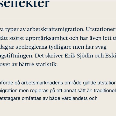
effekter
 typer av arbetskraftsmigration. Utstationer
fått störst uppmärksamhet och har även lett ti
Idag är spelreglerna tydligare men har svag
gstiftningen. Det skriver Erik Sjödin och Eski
et av bättre statistik.
förde på arbetsmarknadens område gällde utstation
gration men regleras på ett annat sätt än traditionel
rbetstagare omfattas av både värdlandets och