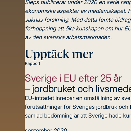
Sieps publicerar under 2020 en serie rapp
ekonomiska aspekter av medlemskapet. Fok
saknas forskning. Med detta femte bidrag i
förhoppning att öka kunskapen om hur EU
av den svenska arbetsmarknaden.
Upptäck mer
Rapport
Sverige i EU efter 25 år
– jordbruket och livsmede
EU-inträdet innebar en omställning av sve
förutsättningar för Sveriges jordbruk och 
samlad bedömning är att Sverige hade kunn
september 2020