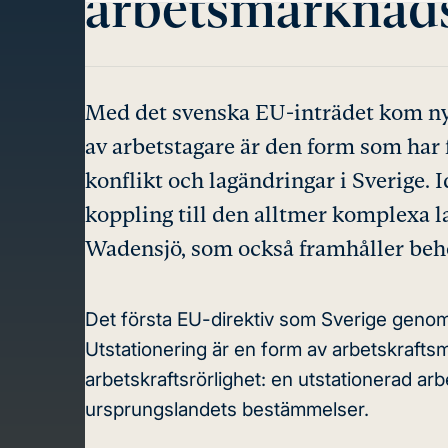
arbetsmarknads
Med det svenska EU-inträdet kom nya
av arbetstagare är den form som har 
konflikt och lagändringar i Sverige. 
koppling till den alltmer komplexa la
Wadensjö, som också framhåller behov
Det första EU-direktiv som Sverige genom
Utstationering är en form av arbetskraftsmi
arbetskraftsrörlighet: en utstationerad a
ursprungslandets bestämmelser.