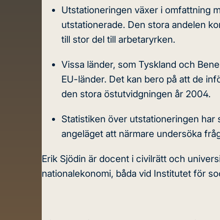
Utstationeringen växer i omfattning me
utstationerade. Den stora andelen ko
till stor del till arbetaryrken.
Vissa länder, som Tyskland och Benelu
EU-länder. Det kan bero på att de in
den stora östutvidgningen år 2004.
Statistiken över utstationeringen har 
angeläget att närmare undersöka fråg
Erik Sjödin är docent i civilrätt och univer
nationalekonomi, båda vid Institutet för so