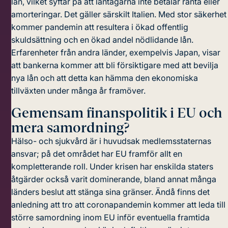
lån, vilket syftar på att låntagarna inte betalar ränta eller
amorteringar. Det gäller särskilt Italien. Med stor säkerhet
kommer pandemin att resultera i ökad offentlig
skuldsättning och en ökad andel nödlidande lån.
Erfarenheter från andra länder, exempelvis Japan, visar
att bankerna kommer att bli försiktigare med att bevilja
nya lån och att detta kan hämma den ekonomiska
tillväxten under många år framöver.
Gemensam finanspolitik i EU och
mera samordning?
Hälso- och sjukvård är i huvudsak medlemsstaternas
ansvar; på det området har EU framför allt en
kompletterande roll. Under krisen har enskilda staters
åtgärder också varit dominerande, bland annat många
länders beslut att stänga sina gränser. Ändå finns det
anledning att tro att coronapandemin kommer att leda till
större samordning inom EU inför eventuella framtida