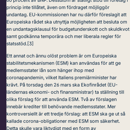
60 procent av BNP. Dessutom är statligt stöd till företag i
princip inte tillåtet, även om fördraget möjliggör
undantag. EU-kommissionen har nu därför föreslagit att
Europeiska rådet ska utnyttja möjligheten att besluta om
en undantagsklausul för budgetunderskott och skuldkvot
samt godkänna temporära och mer liberala regler för
statsstöd.
[3]
Ett annat och ännu olöst problem är om Europeiska
stabilitetsmekanismen (ESM) kan användas för att ge
medlemsstater lån som hänger ihop med
coronapandemin, vilket Italiens premiärminister har
krävt. På torsdag den 26 mars ska Ekofinrådet (EU-
ländernas ekonomi- och finansministrar) ta ställning till
olika förslag för att använda ESM. Två av förslagen
innebär krediter till behövande medlemsstater. Mer
kontroversiellt är ett tredje förslag: att ESM ska ge ut så
kallade corona-obligationer med ESM som säkerhet.
Detta skulle vara liktydigt med en form av