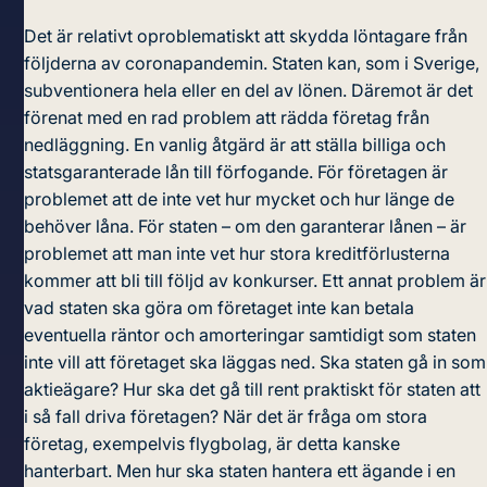
Det är relativt oproblematiskt att skydda löntagare från
följderna av coronapandemin. Staten kan, som i Sverige,
subventionera hela eller en del av lönen. Däremot är det
förenat med en rad problem att rädda företag från
nedläggning. En vanlig åtgärd är att ställa billiga och
statsgaranterade lån till förfogande. För företagen är
problemet att de inte vet hur mycket och hur länge de
behöver låna. För staten – om den garanterar lånen – är
problemet att man inte vet hur stora kreditförlusterna
kommer att bli till följd av konkurser. Ett annat problem är
vad staten ska göra om företaget inte kan betala
eventuella räntor och amorteringar samtidigt som staten
inte vill att företaget ska läggas ned. Ska staten gå in som
aktieägare? Hur ska det gå till rent praktiskt för staten att
i så fall driva företagen? När det är fråga om stora
företag, exempelvis flygbolag, är detta kanske
hanterbart. Men hur ska staten hantera ett ägande i en