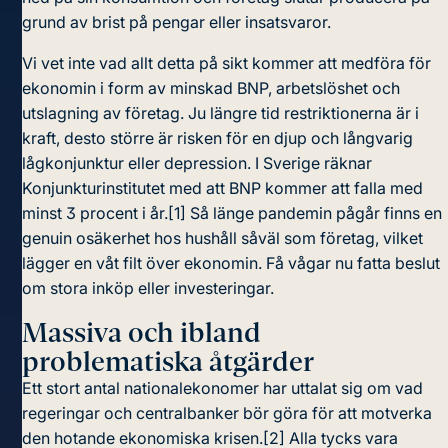
grund av brist på pengar eller insatsvaror.
Vi vet inte vad allt detta på sikt kommer att medföra för
ekonomin i form av minskad BNP, arbetslöshet och
utslagning av företag. Ju längre tid restriktionerna är i
kraft, desto större är risken för en djup och långvarig
lågkonjunktur eller depression. I Sverige räknar
Konjunkturinstitutet med att BNP kommer att falla med
minst 3 procent i år.
[1]
Så länge pandemin pågår finns en
genuin osäkerhet hos hushåll såväl som företag, vilket
lägger en våt filt över ekonomin. Få vågar nu fatta beslut
om stora inköp eller investeringar.
Massiva och ibland
problematiska åtgärder
Ett stort antal nationalekonomer har uttalat sig om vad
regeringar och centralbanker bör göra för att motverka
den hotande ekonomiska krisen.
[2]
Alla tycks vara