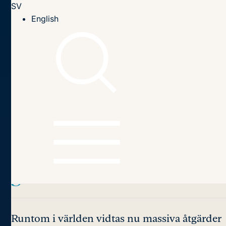
SV
Till innehållet
English
Hem
Publikationer
2020
Europas ekonomi i fritt fall – vad kan EU:s länder göra?
Innehållsförteckning
Europas ekonomi i fritt
fall
– vad kan EU:s länder
göra?
Runtom i världen vidtas nu massiva åtgärder