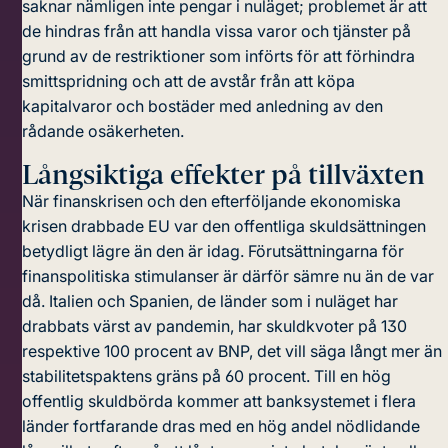
saknar nämligen inte pengar i nuläget; problemet är att
de hindras från att handla vissa varor och tjänster på
grund av de restriktioner som införts för att förhindra
smittspridning och att de avstår från att köpa
kapitalvaror och bostäder med anledning av den
rådande osäkerheten.
Långsiktiga effekter på tillväxten
När finanskrisen och den efterföljande ekonomiska
krisen drabbade EU var den offentliga skuldsättningen
betydligt lägre än den är idag. Förutsättningarna för
finanspolitiska stimulanser är därför sämre nu än de var
då. Italien och Spanien, de länder som i nuläget har
drabbats värst av pandemin, har skuldkvoter på 130
respektive 100 procent av BNP, det vill säga långt mer än
stabilitetspaktens gräns på 60 procent. Till en hög
offentlig skuldbörda kommer att banksystemet i flera
länder fortfarande dras med en hög andel nödlidande