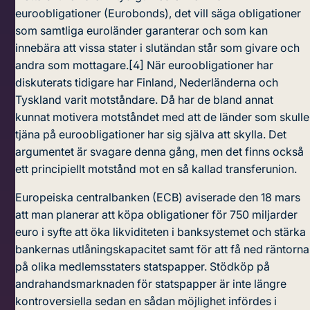
euroobligationer (Eurobonds), det vill säga obligationer
som samtliga euroländer garanterar och som kan
innebära att vissa stater i slutändan står som givare och
andra som mottagare.
[4]
När euroobligationer har
diskuterats tidigare har Finland, Nederländerna och
Tyskland varit motståndare. Då har de bland annat
kunnat motivera motståndet med att de länder som skulle
tjäna på euroobligationer har sig själva att skylla. Det
argumentet är svagare denna gång, men det finns också
ett principiellt motstånd mot en så kallad transferunion.
Europeiska centralbanken (ECB) aviserade den 18 mars
att man planerar att köpa obligationer för 750 miljarder
euro i syfte att öka likviditeten i banksystemet och stärka
bankernas utlåningskapacitet samt för att få ned räntorna
på olika medlemsstaters statspapper. Stödköp på
andrahandsmarknaden för statspapper är inte längre
kontroversiella sedan en sådan möjlighet infördes i