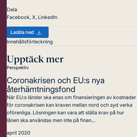
Dela
Facebook
,
X
,
LinkedIn
Ladda ned
Innehållsförteckning
Upptäck mer
Perspektiv
Coronakrisen och
EU:s nya
återhämtningsfond
När EU:s länder ska enas om finansieringen av kostnader
för coronakrisen kan kraven mellan nord och syd verka
oförenliga. Lösningen kan vara att ställa krav på hur
lånen ska användas men inte på finan...
april 2020