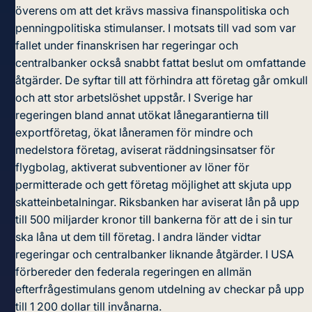
överens om att det krävs massiva finanspolitiska och
penningpolitiska stimulanser. I motsats till vad som var
fallet under finanskrisen har regeringar och
centralbanker också snabbt fattat beslut om omfattande
åtgärder. De syftar till att förhindra att företag går omkull
och att stor arbetslöshet uppstår. I Sverige har
regeringen bland annat utökat lånegarantierna till
exportföretag, ökat låneramen för mindre och
medelstora företag, aviserat räddningsinsatser för
flygbolag, aktiverat subventioner av löner för
permitterade och gett företag möjlighet att skjuta upp
skatteinbetalningar. Riksbanken har aviserat lån på upp
till 500 miljarder kronor till bankerna för att de i sin tur
ska låna ut dem till företag. I andra länder vidtar
regeringar och centralbanker liknande åtgärder. I USA
förbereder den federala regeringen en allmän
efterfrågestimulans genom utdelning av checkar på upp
till 1 200 dollar till invånarna.