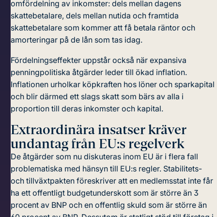
omfördelning av inkomster: dels mellan dagens
skattebetalare, dels mellan nutida och framtida
skattebetalare som kommer att få betala räntor och
amorteringar på de lån som tas idag.
Fördelningseffekter uppstår också när expansiva
penningpolitiska åtgärder leder till ökad inflation.
Inflationen urholkar köpkraften hos löner och sparkapital
och blir därmed ett slags skatt som bärs av alla i
proportion till deras inkomster och kapital.
Extraordinära insatser kräver
undantag från EU:s regelverk
De åtgärder som nu diskuteras inom EU är i flera fall
problematiska med hänsyn till EU:s regler. Stabilitets-
och tillväxtpakten föreskriver att en medlemsstat inte får
ha ett offentligt budgetunderskott som är större än 3
procent av BNP och en offentlig skuld som är större än