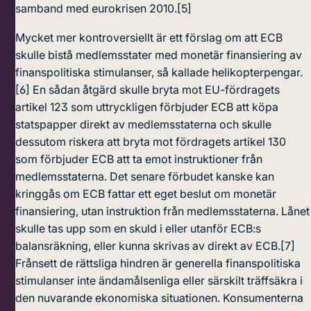
samband med eurokrisen 2010.
[5]
Mycket mer kontroversiellt är ett förslag om att ECB
skulle bistå medlemsstater med monetär finansiering av
finanspolitiska stimulanser, så kallade helikopterpengar.
[6]
En sådan åtgärd skulle bryta mot EU-fördragets
artikel 123 som uttryckligen förbjuder ECB att köpa
statspapper direkt av medlemsstaterna och skulle
dessutom riskera att bryta mot fördragets artikel 130
som förbjuder ECB att ta emot instruktioner från
medlemsstaterna. Det senare förbudet kanske kan
kringgås om ECB fattar ett eget beslut om monetär
finansiering, utan instruktion från medlemsstaterna. Lånet
skulle tas upp som en skuld i eller utanför ECB:s
balansräkning, eller kunna skrivas av direkt av ECB.
[7]
Frånsett de rättsliga hindren är generella finanspolitiska
stimulanser inte ändamålsenliga eller särskilt träffsäkra i
den nuvarande ekonomiska situationen. Konsumenterna