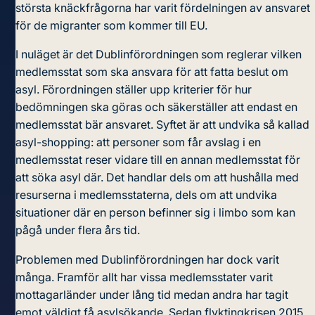
största knäckfrågorna har varit fördelningen av ansvaret
för de migranter som kommer till EU.
I nuläget är det Dublinförordningen som reglerar vilken
medlemsstat som ska ansvara för att fatta beslut om
asyl. Förordningen ställer upp kriterier för hur
bedömningen ska göras och säkerställer att endast en
medlemsstat bär ansvaret. Syftet är att undvika så kallad
asyl-shopping: att personer som får avslag i en
medlemsstat reser vidare till en annan medlemsstat för
att söka asyl där. Det handlar dels om att hushålla med
resurserna i medlemsstaterna, dels om att undvika
situationer där en person befinner sig i limbo som kan
pågå under flera års tid.
Problemen med Dublinförordningen
har dock varit
många. Framför allt har vissa medlemsstater varit
mottagarländer under lång tid medan andra har tagit
emot väldigt få asylsökande. Sedan flyktingkrisen 2015