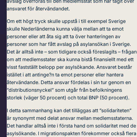
avslag överföras till den medlemsstat som har tagit över
ansvaret för återvändandet.
Om ett högt tryck skulle uppstå i till exempel Sverige
skulle Nederländerna kunna välja mellan att ta emot
personer eller att åta sig att ta över hanteringen av
personer som har fått avslag på asylansökan i Sverige.
Det är alltså inte – som tidigare också föreslagits – frågan
om att medlemsstater ska kunna bistå finansiellt med ett
visst fastställt belopp per asylsökande. Ansvaret består
istället i att antinge?n ta emot personer eller hantera
återvändande. Detta ansvar fördelas i sin tur genom en
”distributionsnyckel” som utgår från befolkningens
storlek (väger 50 procent) och total BNP (50 procent).
I detta sammanhang kan det tilläggas att ”solidariteten”
är synonymt med delat ansvar mellan medlemsstaterna.
Det handlar alltså inte i första hand om solidaritet med de
asylsökande. I migrationspakten förekommer också flera