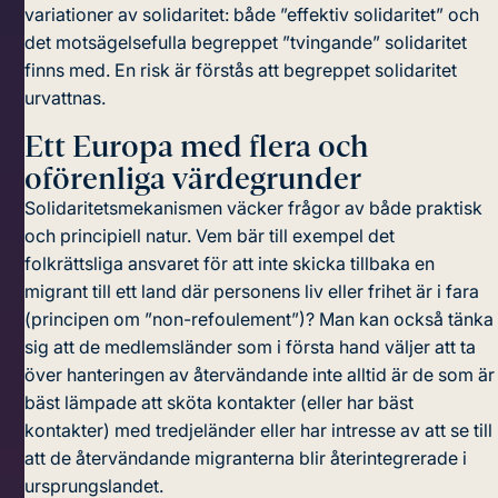
variationer av solidaritet: både ”effektiv solidaritet” och
det motsägelsefulla begreppet ”tvingande” solidaritet
finns med. En risk är förstås att
begreppet solidaritet
urvattnas.
Ett Europa med flera och
oförenliga värdegrunder
Solidaritetsmekanismen väcker frågor av både praktisk
och principiell natur. Vem bär till exempel det
folkrättsliga ansvaret för att inte skicka tillbaka en
migrant till ett land där personens liv eller frihet är i fara
(principen om ”non-refoulement”)? Man kan också tänka
sig att de medlemsländer som i första hand väljer att ta
över hanteringen av återvändande inte alltid är de som är
bäst lämpade att sköta kontakter (eller har bäst
kontakter) med tredjeländer eller har intresse av att se till
att de återvändande migranterna blir återintegrerade i
ursprungslandet.