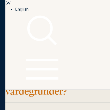
SV
Till innehållet
English
Hem
Publikationer
2020
Migrationspakten: Institutionalisering av oförenliga
värdegrunder?
Innehållsförteckning
Migrationspakten:
Institutionalisering av
oförenliga
värdegrunder?