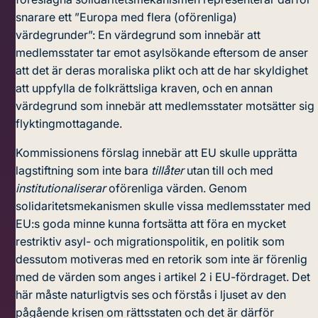
snarare ett ”Europa med flera (oförenliga)
värdegrunder”: En värdegrund som innebär att
medlemsstater tar emot asylsökande eftersom de anser
att det är deras moraliska plikt och att de har skyldighet
att uppfylla de folkrättsliga kraven, och en annan
värdegrund som innebär att medlemsstater motsätter sig
flyktingmottagande.
Kommissionens förslag innebär att EU skulle upprätta
lagstiftning som inte bara
tillåter
utan till och med
institutionaliserar
oförenliga värden. Genom
solidaritetsmekanismen skulle vissa medlemsstater med
EU:s goda minne kunna fortsätta att
föra en mycket
restriktiv asyl- och migrationspolitik
, en politik som
dessutom motiveras med en
retorik
som inte är förenlig
med de värden som anges i artikel 2 i EU-fördraget. Det
här måste naturligtvis ses och förstås i ljuset av den
pågående krisen om rättsstaten och det är därför