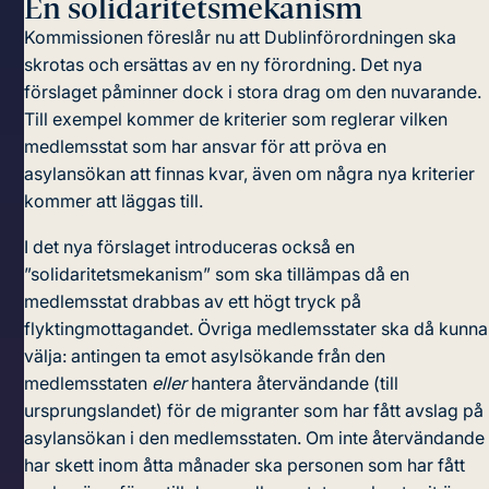
En solidaritetsmekanism
Kommissionen föreslår nu att Dublinförordningen ska
skrotas och ersättas av
en ny förordning
. Det nya
förslaget påminner dock i stora drag om den nuvarande.
Till exempel kommer de kriterier som reglerar vilken
medlemsstat som har ansvar för att pröva en
asylansökan att finnas kvar, även om några nya kriterier
kommer att läggas till.
I det nya förslaget introduceras också en
”solidaritetsmekanism” som ska tillämpas då en
medlemsstat drabbas av ett högt tryck på
flyktingmottagandet. Övriga medlemsstater ska då kunna
välja: antingen ta emot asylsökande från den
medlemsstaten
eller
hantera återvändande (till
ursprungslandet) för de migranter som har fått avslag på
asylansökan i den medlemsstaten. Om inte återvändande
har skett inom åtta månader ska personen som har fått