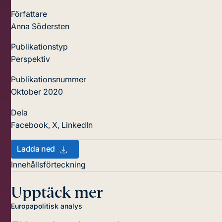
Författare
Anna Södersten
Publikationstyp
Perspektiv
Publikationsnummer
Oktober 2020
Dela
Facebook
,
X
,
LinkedIn
Ladda ned
Innehållsförteckning
Upptäck mer
Europapolitisk analys