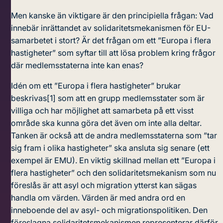
Men kanske än viktigare är den principiella frågan: Vad
innebär inrättandet av solidaritetsmekanismen för EU-
samarbetet i stort? Är det frågan om ett ”Europa i flera
hastigheter” som syftar till att lösa problem kring frågor
där medlemsstaterna inte kan enas?
Idén om ett ”Europa i flera hastigheter” brukar
beskrivas
[1]
som att en grupp medlemsstater som är
villiga och har möjlighet att samarbeta på ett visst
område ska kunna göra det även om inte alla deltar.
Tanken är också att de andra medlemsstaterna som ”tar
sig fram i olika hastigheter” ska ansluta sig senare (ett
exempel är EMU). En viktig skillnad mellan ett ”Europa i
flera hastigheter” och den solidaritetsmekanism som nu
föreslås är att asyl och migration ytterst kan sägas
handla om värden. Värden är med andra ord en
inneboende del av asyl- och migrationspolitiken. Den
föreslagna solidaritetsmekanismen representerar därför