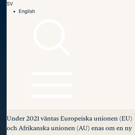
SV
Till innehållet
English
Hem
Publikationer
2021
EU:s relation till Afrika: Partnerskap eller hierarki?
Innehållsförteckning
EU:s relation till Afrika:
Partnerskap eller
hierarki?
Under 2021 väntas Europeiska unionen (EU)
och Afrikanska unionen (AU) enas om en ny