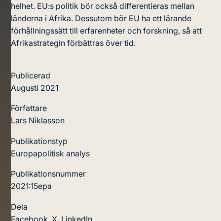
helhet. EU:s politik bör också differentieras mellan
länderna i Afrika. Dessutom bör EU ha ett lärande
förhållningssätt till erfarenheter och forskning, så att
Afrikastrategin förbättras över tid.
Publicerad
Augusti 2021
Författare
Lars Niklasson
Publikationstyp
Europapolitisk analys
Publikationsnummer
2021:15epa
Dela
Facebook
,
X
,
LinkedIn