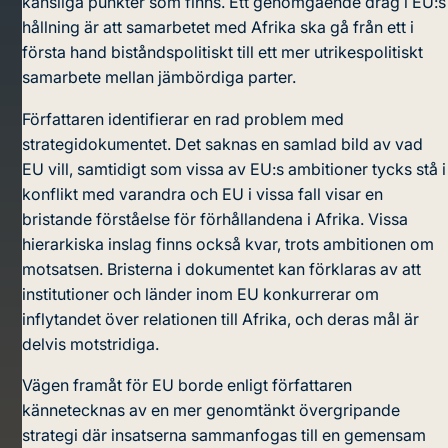
känsliga punkter som finns. Ett genomgående drag i EU:s
hållning är att samarbetet med Afrika ska gå från ett i
första hand biståndspolitiskt till ett mer utrikespolitiskt
samarbete mellan jämbördiga parter.
Författaren identifierar en rad problem med
strategidokumentet. Det saknas en samlad bild av vad
EU vill, samtidigt som vissa av EU:s ambitioner tycks stå i
konflikt med varandra och EU i vissa fall visar en
bristande förståelse för förhållandena i Afrika. Vissa
hierarkiska inslag finns också kvar, trots ambitionen om
motsatsen. Bristerna i dokumentet kan förklaras av att
institutioner och länder inom EU konkurrerar om
inflytandet över relationen till Afrika, och deras mål är
delvis motstridiga.
Vägen framåt för EU borde enligt författaren
kännetecknas av en mer genomtänkt övergripande
strategi där insatserna sammanfogas till en gemensam