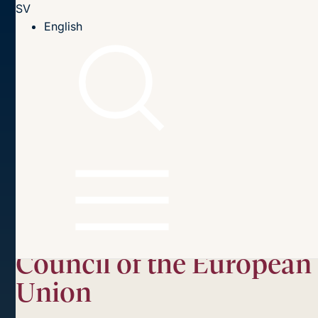
SV
Till innehållet
English
Hem
Publikationer
2022
A Political Presidency: the 2022 French Presidency of the
Council of the European Union
Innehållsförteckning
A Political Presidency:
the 2022 French
Presidency of the
Council of the European
Union