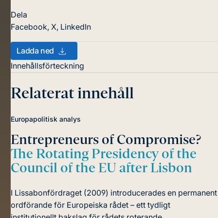
Dela
Facebook
,
X
,
LinkedIn
Ladda ned
Innehållsförteckning
Relaterat innehåll
Europapolitisk analys
Entrepreneurs of Compromise?
The Rotating Presidency of the
Council of the EU after Lisbon
I Lissabonfördraget (2009) introducerades en permanent
ordförande för Europeiska rådet – ett tydligt
institutionellt bakslag för rådets roterande