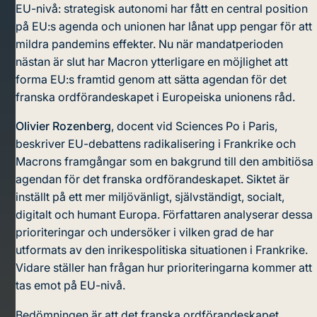
EU-nivå: strategisk autonomi har fått en central position
på EU:s agenda och unionen har lånat upp pengar för att
mildra pandemins effekter. Nu när mandatperioden
nästan är slut har Macron ytterligare en möjlighet att
forma EU:s framtid genom att sätta agendan för det
franska ordförandeskapet i Europeiska unionens råd.
Olivier Rozenberg
, docent vid Sciences Po i Paris,
beskriver EU-debattens radikalisering i Frankrike och
Macrons framgångar som en bakgrund till den ambitiösa
agendan för det franska ordförandeskapet. Siktet är
inställt på ett mer miljövänligt, självständigt, socialt,
digitalt och humant Europa. Författaren analyserar dessa
prioriteringar och undersöker i vilken grad de har
utformats av den inrikespolitiska situationen i Frankrike.
Vidare ställer han frågan hur prioriteringarna kommer att
tas emot på EU-nivå.
Bedömningen är att det franska ordförandeskapet