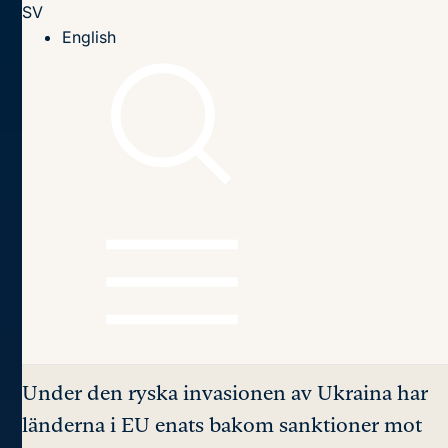
SV
Till innehållet
English
Hem
Publikationer
2022
Bidrar säkerhetskrisen till ett fördjupat EU-samarbete?
Innehållsförteckning
Bidrar säkerhetskrisen
till ett fördjupat EU-
samarbete?
Under den ryska invasionen av Ukraina har
länderna i EU enats bakom sanktioner mot