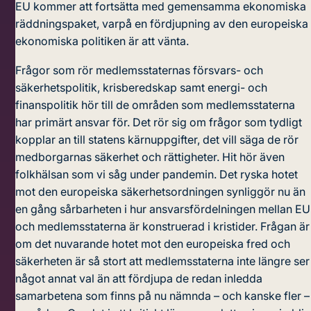
EU kommer att fortsätta med gemensamma ekonomiska
räddningspaket, varpå en fördjupning av den europeiska
ekonomiska politiken är att vänta.
Frågor som rör medlemsstaternas försvars- och
säkerhetspolitik, krisberedskap samt energi- och
finanspolitik hör till de områden som medlemsstaterna
har primärt ansvar för. Det rör sig om frågor som tydligt
kopplar an till statens kärnuppgifter, det vill säga de rör
medborgarnas säkerhet och rättigheter. Hit hör även
folkhälsan som vi såg under pandemin. Det ryska hotet
mot den europeiska säkerhetsordningen synliggör nu än
en gång sårbarheten i hur ansvarsfördelningen mellan EU
och medlemsstaterna är konstruerad i kristider. Frågan är
om det nuvarande hotet mot den europeiska fred och
säkerheten är så stort att medlemsstaterna inte längre ser
något annat val än att fördjupa de redan inledda
samarbetena som finns på nu nämnda – och kanske fler –