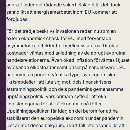
andra. Under det rådande säkerhetsläget är det dock
sannolikt att energisamarbetet inom EU kommer att
fördjupas.
För det tredje beskrivs invasionen redan nu som en
extern ekonomisk chock för EU
, med förväntade
asymmetriska effekter för medlemsstaterna. Direkta
kostnader väntas med anledning av de abrupt avbrutna
handelsrelationerna. Även ökad inflation förväntas i ljuset
av ökande elkostnader samt priser på handelsvaror. EU
har numera i princip två olika typer av ekonomiska
”krismodeller” att luta sig mot, dels finanskrisens
åtstramningspolitik och dels pandemins gemensamma
upplåningspolitik, vars primära syfte är att öka
investeringarna för att få ekonomin på fötter.
Upplåningspolitiken får idag en del beröm för att ha
stabiliserat den europeiska ekonomin under pandemin.
Det är mot denna bakgrund i vart fall inte osannolikt att