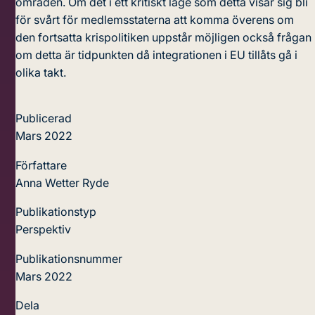
områden. Om det i ett kritiskt läge som detta visar sig bli
för svårt för medlemsstaterna att komma överens om
den fortsatta krispolitiken uppstår möjligen också frågan
om detta är tidpunkten då integrationen i EU tillåts gå i
olika takt.
Publicerad
Mars 2022
Författare
Anna Wetter Ryde
Publikationstyp
Perspektiv
Publikationsnummer
Mars 2022
Dela