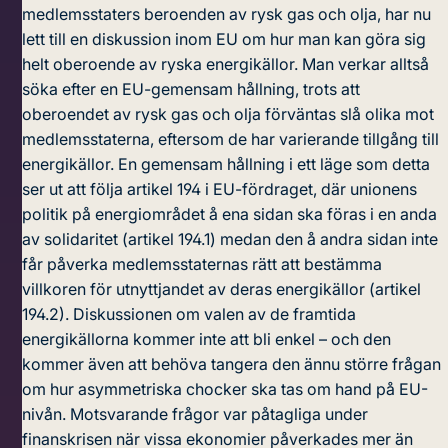
medlemsstaters beroenden av rysk gas och olja, har nu
lett till en diskussion inom EU om hur man kan göra sig
helt oberoende av ryska energikällor. Man verkar alltså
söka efter en EU-gemensam hållning, trots att
oberoendet av rysk gas och olja förväntas slå olika mot
medlemsstaterna, eftersom de har varierande tillgång till
energikällor. En gemensam hållning i ett läge som detta
ser ut att följa artikel 194 i EU-fördraget, där unionens
politik på energiområdet å ena sidan ska föras i en anda
av solidaritet (artikel 194.1) medan den å andra sidan inte
får påverka medlemsstaternas rätt att bestämma
villkoren för utnyttjandet av deras energikällor (artikel
194.2). Diskussionen om valen av de framtida
energikällorna kommer inte att bli enkel – och den
kommer även att behöva tangera den ännu större frågan
om hur asymmetriska chocker ska tas om hand på EU-
nivån. Motsvarande frågor var påtagliga under
finanskrisen när vissa ekonomier påverkades mer än