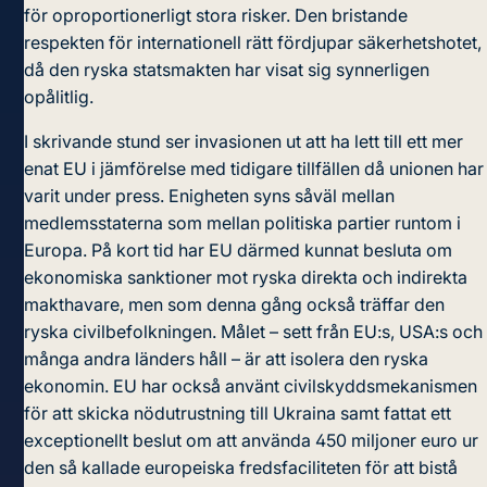
för oproportionerligt stora risker. Den bristande
respekten för internationell rätt fördjupar säkerhetshotet,
då den ryska statsmakten har visat sig synnerligen
opålitlig.
I skrivande stund ser invasionen ut att ha lett till ett mer
enat EU i jämförelse med tidigare tillfällen då unionen har
varit under press. Enigheten syns såväl mellan
medlemsstaterna som mellan politiska partier runtom i
Europa. På kort tid har EU därmed kunnat besluta om
ekonomiska sanktioner
mot ryska direkta och indirekta
makthavare, men som denna gång också träffar den
ryska civilbefolkningen. Målet – sett från EU:s, USA:s och
många andra länders håll – är att isolera den ryska
ekonomin. EU har också använt
civilskyddsmekanismen
för att skicka nödutrustning till Ukraina samt fattat ett
exceptionellt beslut om att använda 450 miljoner euro ur
den så kallade
europeiska fredsfaciliteten
för att bistå