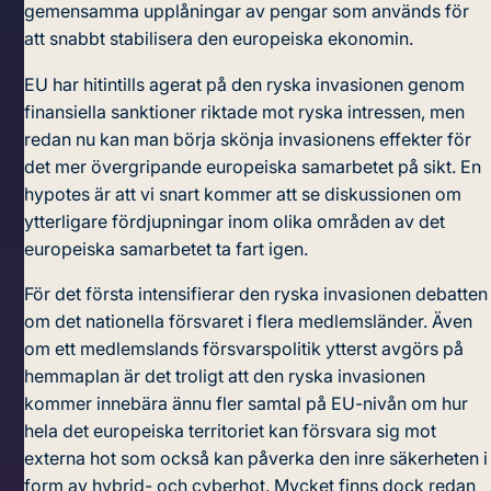
gemensamma upplåningar
av pengar som används för
att snabbt stabilisera den europeiska ekonomin.
EU har hitintills agerat på den ryska invasionen genom
finansiella sanktioner riktade mot ryska intressen, men
redan nu kan man börja skönja invasionens effekter för
det mer övergripande europeiska samarbetet på sikt. En
hypotes är att vi snart kommer att se diskussionen om
ytterligare fördjupningar inom olika områden av det
europeiska samarbetet ta fart igen.
För det första intensifierar den ryska invasionen debatten
om det nationella försvaret i flera medlemsländer. Även
om ett medlemslands försvarspolitik ytterst avgörs på
hemmaplan är det troligt att den ryska invasionen
kommer innebära ännu fler samtal på EU-nivån om hur
hela det europeiska territoriet kan försvara sig mot
externa hot som också kan påverka den inre säkerheten i
form av hybrid- och cyberhot. Mycket finns dock redan