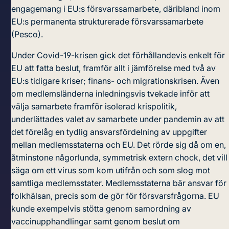
engagemang i EU:s försvarssamarbete, däribland inom
EU:s permanenta strukturerade försvarssamarbete
(Pesco).
Under Covid-19-krisen gick det förhållandevis enkelt för
EU att fatta beslut, framför allt i jämförelse med två av
EU:s tidigare kriser; finans- och migrationskrisen. Även
om medlemsländerna inledningsvis tvekade inför att
välja samarbete framför isolerad krispolitik,
underlättades valet av samarbete under pandemin av att
det förelåg en tydlig ansvarsfördelning av uppgifter
mellan medlemsstaterna och EU. Det rörde sig då om en,
åtminstone någorlunda, symmetrisk extern chock, det vill
säga om ett virus som kom utifrån och som slog mot
samtliga medlemsstater. Medlemsstaterna bär ansvar för
folkhälsan, precis som de gör för försvarsfrågorna. EU
kunde exempelvis stötta genom
samordning av
vaccinupphandlingar
samt genom beslut om