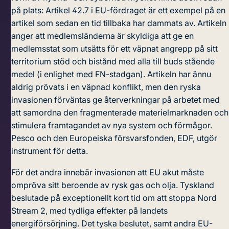
på plats:
Artikel 42.7 i EU-fördraget
är ett exempel på en
artikel som sedan en tid tillbaka har dammats av. Artikeln
anger att medlemsländerna är skyldiga att ge en
medlemsstat som utsätts för ett väpnat angrepp på sitt
territorium stöd och bistånd med alla till buds stående
medel (i enlighet med FN-stadgan). Artikeln har ännu
aldrig prövats i en väpnad konflikt, men den ryska
invasionen förväntas ge återverkningar på arbetet med
att samordna den fragmenterade materielmarknaden och
stimulera framtagandet av nya system och förmågor.
Pesco och den Europeiska försvarsfonden, EDF, utgör
instrument för detta.
För det andra innebär invasionen att EU akut måste
ompröva sitt beroende av rysk gas och olja. Tyskland
beslutade på exceptionellt kort tid om att
stoppa Nord
Stream 2
, med tydliga effekter på landets
energiförsörjning. Det tyska beslutet, samt andra EU-