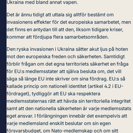
Ukraina med bland annat vapen.
Det är ännu tidigt att uttala sig alltför bestämt om
invasionens effekter för det europeiska samarbetet, men
det finns en antydan till att den, liksom tidigare kriser,
kommer att fördjupa flera samarbetsområden.
Den ryska invasionen i Ukraina sätter akut ljus på hoten
mot den europeiska freden och säkerheten. Samtidigt
förblir frågan om det egna territoriets säkerhet en fråga
för EU:s medlemsstater att själva besluta om, det vill
säga så länge EU inte skriver om sina fördrag. EU:s så
kallade princip om nationell identitet (artikel 4.2 i EU-
fördraget), tydliggör att EU ska respektera
medlemsstaternas rätt att hävda sin territoriella integritet
samt att den nationella säkerheten är varje medlemsstats
eget ansvar. I förlängningen innebär det exempelvis att
varje medlemsland enskilt beslutar om sin egen
försvarsbudget, om Nato-medlemskap och om sitt