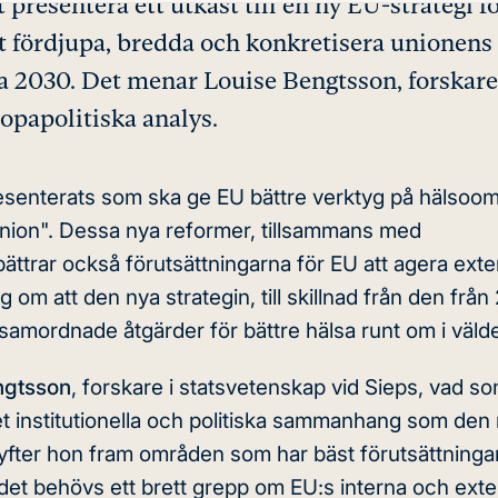
esentera ett utkast till en ny EU-strategi f
 att fördjupa, bredda och konkretisera unionens
a 2030. Det menar Louise Bengtsson, forskare
opapolitiska analys.
esenterats som ska ge EU bättre verktyg på hälsoo
ounion". Dessa nya reformer, tillsammans med
ttrar också förutsättningarna för EU att agera exte
om att den nya strategin, till skillnad från den från
samordnade åtgärder för bättre hälsa runt om i väld
ngtsson
, forskare i statsvetenskap vid Sieps, vad s
 institutionella och politiska sammanhang som den
lyfter hon fram områden som har bäst förutsättningar
et behövs ett brett grepp om EU:s interna och exte