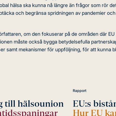
global hälsa ska kunna nå längre än frågor som rör de
pptäcka och begränsa spridningen av pandemier och
 författaren, om den fokuserar på de områden där EU
Unionen måste också bygga betydelsefulla partnersk
ser samt mekanismer för uppföljning, för att kunna bl
Rapport
till hälsounion
EU:s bistå
amtidsspaningar
Hur EU kan 