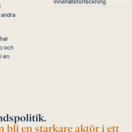
Innehållsförteckning
t
 andra
 har
ap och
i en
ndspolitik.
bli en starkare aktör i ett