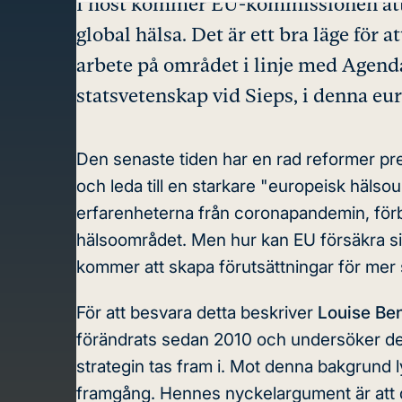
I höst kommer EU-kommissionen att pr
global hälsa. Det är ett bra läge för
arbete på området i linje med Agend
statsvetenskap vid Sieps, i denna eur
Den senaste tiden har en rad reformer pr
och leda till en starkare "europeisk häls
erfarenheterna från coronapandemin, förbä
hälsoområdet. Men hur kan EU försäkra sig 
kommer att skapa förutsättningar för mer 
För att besvara detta beskriver
Louise Be
förändrats sedan 2010 och undersöker det
strategin tas fram i. Mot denna bakgrund 
framgång. Hennes nyckelargument är att d