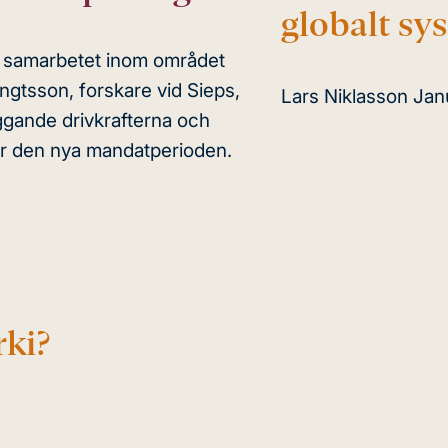
globalt s
t samarbetet inom området
ngtsson, forskare vid Sieps,
Lars Niklasson
Jan
gande drivkrafterna och
för den nya mandatperioden.
rki?