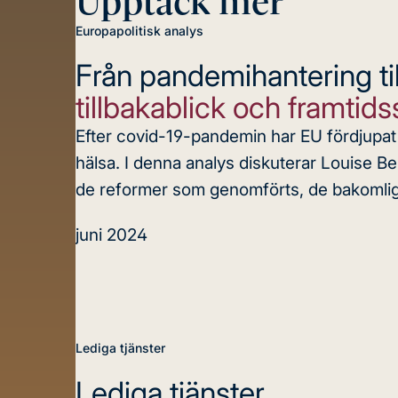
Upptäck mer
Europapolitisk analys
Från pandemihantering til
tillbakablick och framtid
Efter covid-19-pandemin har EU fördjupa
hälsa. I denna analys diskuterar Louise Be
de reformer som genomförts, de bakomligg
juni 2024
Lediga tjänster
Lediga tjänster