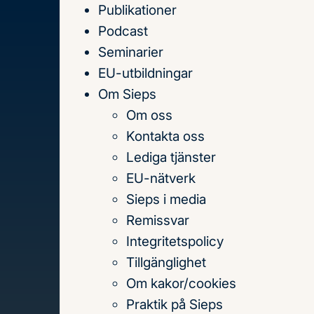
Publikationer
Till
Podcast
innehållet
Seminarier
EU-utbildningar
Om Sieps
Om oss
Hem
Publikationer
2022
The New EU Global 
Kontakta oss
Lediga tjänster
Innehållsförteckning
EU-nätverk
The New EU Glo
Sieps i media
Remissvar
reflections on 
Integritetspolicy
Tillgänglighet
Om kakor/cookies
Praktik på Sieps