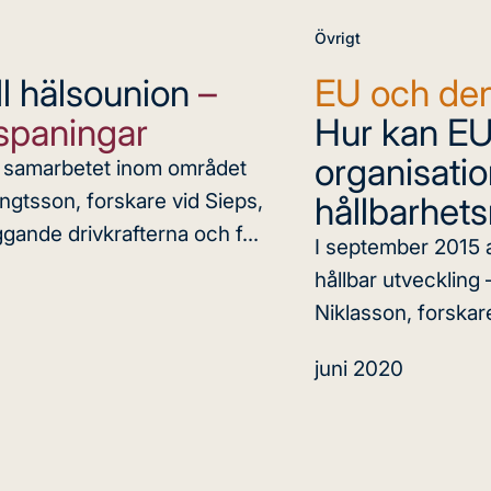
Övrigt
l hälsounion
–
EU och den
sspaningar
Hur kan EU b
organisati
t samarbetet inom området
ngtsson, forskare vid Sieps,
hållbarhet
ande drivkrafterna och f...
I september 2015 
hållbar utveckling
Niklasson, forskare
juni 2020