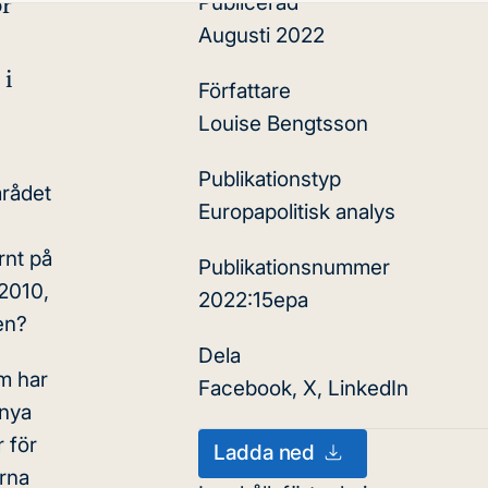
Publicerad
ör
Augusti 2022
 i
Författare
Louise Bengtsson
Publikationstyp
mrådet
Europapolitisk analys
rnt på
Publikationsnummer
 2010,
2022:15epa
en?
Dela
om har
Facebook
,
X
,
LinkedIn
 nya
 för
Ladda ned
rna