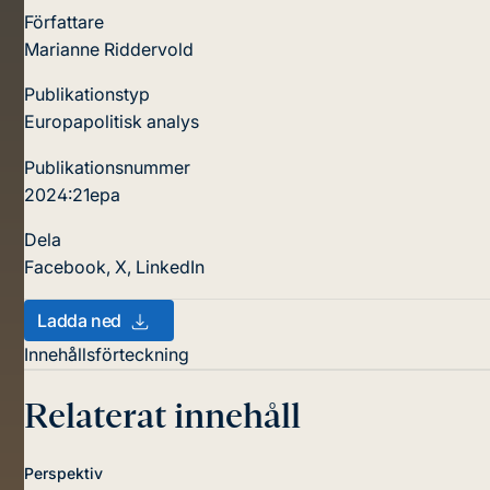
Författare
Marianne Riddervold
Publikationstyp
Europapolitisk analys
Publikationsnummer
2024:21epa
Dela
Facebook
,
X
,
LinkedIn
Ladda ned
Innehållsförteckning
Relaterat innehåll
Perspektiv