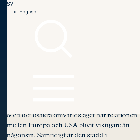
SV
Till innehållet
English
Hem
Publikationer
2024
Changing transatlantic relations
Innehållsförteckning
Changing transatlantic
relations
– and what it
means for Europe
Med det osäkra omvärldsläget har relationen
mellan Europa och USA blivit viktigare än
någonsin. Samtidigt är den stadd i