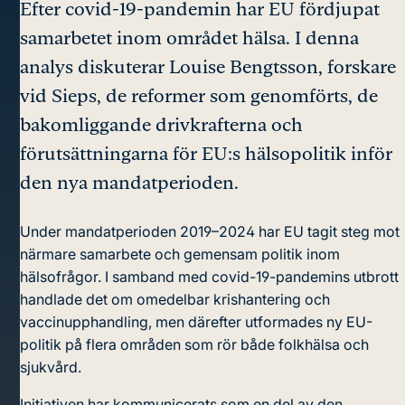
Efter covid-19-pandemin har EU fördjupat
samarbetet inom området hälsa. I denna
analys diskuterar Louise Bengtsson, forskare
vid Sieps, de reformer som genomförts, de
bakomliggande drivkrafterna och
förutsättningarna för EU:s hälsopolitik inför
den nya mandatperioden.
Under mandatperioden 2019–2024 har EU tagit steg mot
närmare samarbete och gemensam politik inom
hälsofrågor. I samband med covid-19-pandemins utbrott
handlade det om omedelbar krishantering och
vaccinupphandling, men därefter utformades ny EU-
politik på flera områden som rör både folkhälsa och
sjukvård.
Initiativen har kommunicerats som en del av den