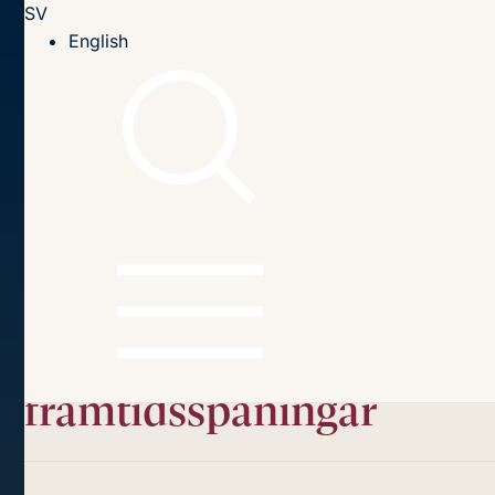
SV
Till innehållet
English
Hem
Publikationer
2024
Från pandemihantering till hälsounion – tillbakablick och
framtidsspaningar
Innehållsförteckning
Från pandemihantering
till hälsounion
–
tillbakablick och
framtidsspaningar