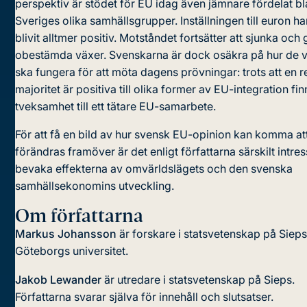
perspektiv är stödet för EU idag även jämnare fördelat b
Sveriges olika samhällsgrupper. Inställningen till euron h
blivit alltmer positiv. Motståndet fortsätter att sjunka oc
obestämda växer. Svenskarna är dock osäkra på hur de vi
ska fungera för att möta dagens prövningar: trots att en re
majoritet är positiva till olika former av EU-integration fi
tveksamhet till ett tätare EU-samarbete.
För att få en bild av hur svensk EU-opinion kan komma at
förändras framöver är det enligt författarna särskilt intres
bevaka effekterna av omvärldslägets och den svenska
samhällsekonomins utveckling.
Om författarna
Markus Johansson
är forskare i statsvetenskap på Siep
Göteborgs universitet.
Jakob Lewander
är utredare i statsvetenskap på Sieps.
Författarna svarar själva för innehåll och slutsatser.