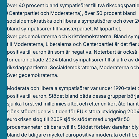
över 40 procent bland sympatisörer till två riksdagspartie
(Centerpartiet och Moderaterna), över 30 procent bland
socialdemokratiska och liberala sympatisörer och över 2
bland sympatisörer till Vänsterpartiet, Miljöpartiet,
Sverigedemokraterna och Kristdemokraterna. Bland symp
till Moderaterna, Liberalerna och Centerpartiet är det fler
positiva till euron än som är negativa. Noterbart är också 
för euron ökade 2024 bland sympatisörer till alla tre av d
riksdagspartierna: Socialdemokraterna, Moderaterna oc
Sverigedemokraterna.
Moderata och liberala sympatisörer var under 1990-talet
positiva till euron. Stödet bland båda dessa grupper bör
sjunka först vid millennieskiftet och efter en kort återhäm
sjönk stödet igen vid tiden för EU:s stora utvidgning 2004
eurokrisen slog till 2009 sjönk stödet med ungefär 50
procentenheter på bara två år. Stödet förblev därefter b
bland de tidigare mycket europositiva moderata och libe