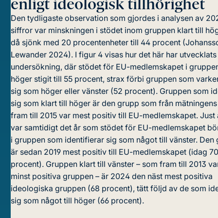
enligt ideologisk tillhörighet
Den tydligaste observation som gjordes i analysen av 20
siffror var minskningen i stödet inom gruppen klart till hö
då sjönk med 20 procentenheter till 44 procent (Johanss
Lewander 2024). I figur 4 visas hur det här har utvecklats 
undersökning, där stödet för EU-medlemskapet i gruppen k
höger stigit till 55 procent, strax förbi gruppen som varke
sig som höger eller vänster (52 procent). Gruppen som ide
sig som klart till höger är den grupp som från mätningens 
fram till 2015 var mest positiv till EU-medlemskapet. Just
var samtidigt det år som stödet för EU-medlemskapet bö
i gruppen som identifierar sig som något till vänster. De
är sedan 2019 mest positiv till EU-medlemskapet (idag 7
procent). Gruppen klart till vänster – som fram till 2013 v
minst positiva gruppen – är 2024 den näst mest positiva
ideologiska gruppen (68 procent), tätt följd av de som ide
sig som något till höger (66 procent).