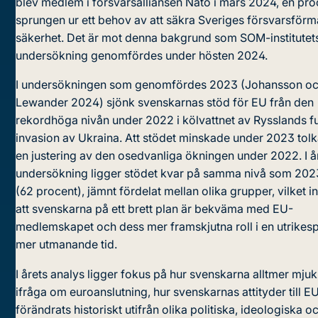
blev medlem i försvarsalliansen Nato i mars 2024, en pr
sprungen ur ett behov av att säkra Sveriges försvarsför
säkerhet. Det är mot denna bakgrund som SOM-institutet
undersökning genomfördes under hösten 2024.
I undersökningen som genomfördes 2023 (Johansson o
Lewander 2024) sjönk svenskarnas stöd för EU från den
rekordhöga nivån under 2022 i kölvattnet av Rysslands fu
invasion av Ukraina. Att stödet minskade under 2023 to
en justering av den osedvanliga ökningen under 2022. I å
undersökning ligger stödet kvar på samma nivå som 202
(62 procent), jämnt fördelat mellan olika grupper, vilket i
att svenskarna på ett brett plan är bekväma med EU-
medlemskapet och dess mer framskjutna roll i en utrikespo
mer utmanande tid.
I årets analys ligger fokus på hur svenskarna alltmer mju
ifråga om euroanslutning, hur svenskarnas attityder till E
förändrats historiskt utifrån olika politiska, ideologiska o