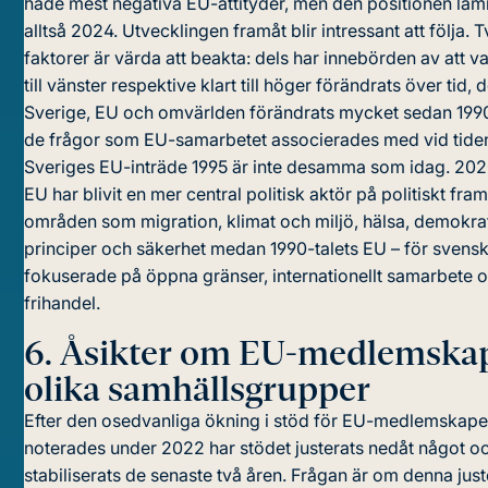
hade mest negativa EU-attityder, men den positionen lä
alltså 2024. Utvecklingen framåt blir intressant att följa. 
faktorer är värda att beakta: dels har innebörden av att va
till vänster respektive klart till höger förändrats över tid, 
Sverige, EU och omvärlden förändrats mycket sedan 1990
de frågor som EU-samarbetet associerades med vid tiden
Sveriges EU-inträde 1995 är inte desamma som idag. 202
EU har blivit en mer central politisk aktör på politiskt fr
områden som migration, klimat och miljö, hälsa, demokra
principer och säkerhet medan 1990-talets EU – för svensk
fokuserade på öppna gränser, internationellt samarbete 
frihandel.
6.
Åsikter om EU-medlemskap
olika samhällsgrupper
Efter den osedvanliga ökning i stöd för EU-medlemskap
noterades under 2022 har stödet justerats nedåt något o
stabiliserats de senaste två åren. Frågan är om denna just