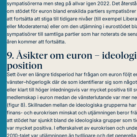
sympatisörerna men steg på allvar igen 2022. Det återstår
om stödet för euron bland enskilda partiers sympatisör
att fortsätta att stiga till tidigare nivåer (till exempel Liber
eller Moderaterna) eller om den utjämning i eurostödet b
sympatisörer till samtliga partier som har noterats de sen
åren kommer att fortsätta.
9.
Åsikter om euron – ideolog
position
Sett över en längre tidsperiod har frågan om euron följt e
vänster–högerlogik där de som identifierar sig som något 
eller klart till höger inledningsvis var mycket positiva till 
medlemskap i euron medan de vänsterlutande var mer ne
(figur 8). Skillnaden mellan de ideologiska grupperna ha
finans- och eurokrisen minskat och utjämningen beror fr
att stödet har sjunkit bland de ideologiska grupper som t
var mycket positiva. I efterskalvet av eurokrisen och unde
2010-talet var utjämningen än tydligare och det generella