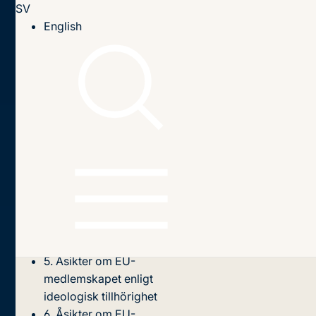
SV
Till innehållet
English
Hem
Publikationer
2025
Mellan tvivel och entusiasm 30 år av svensk EU-opinion
Innehållsförteckning
1. Inledning
2. Åsikt om EU-
medlemskapet
3. Partisympatier –
Tidöpartierna
4. Partisympatier –
Oppositionen
5. Åsikter om EU-
medlemskapet enligt
ideologisk tillhörighet
6. Åsikter om EU-