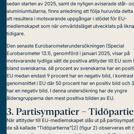
sedan starten av 2025, samt de nyligen aviserade stål- o
aluminiumtullarna, finns anledning att följa huruvida det
att resultera i motsvarande uppgångar i stödet för EU-
medlemskapet som när omvärldsläget utvecklats på likna
tidigare.
Den senaste Eurobarometerundersökningen (Special
Eurobarometer 13.1), genomförd i januari 2025, visar på
motsvarande tydliga sätt de positiva attityder till EU som 
bland svenskarna. 68 procent av svenskarna har en positi
EU medan endast 9 procent har en negativ bild, i kontrast t
genomsnittet i EU där 50 procent har en positiv bild och 
har en negativ bild. I denna undersökning har de yngre
åldersgrupperna den mest positiva bilden av EU.
3.
Partisympatier – Tidöparti
När attityder till EU-medlemskapet slås ut på partisympat
de så kallade ”Tidöpartierna”[
2
]
(figur 2) observeras ett 