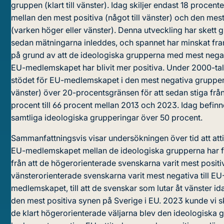
gruppen (klart till vänster). Idag skiljer endast 18 procent
mellan den mest positiva (något till vänster) och den mes
(varken höger eller vänster). Denna utveckling har skett 
sedan mätningarna inleddes, och spannet har minskat fram
på grund av att de ideologiska grupperna med mest nega
EU-medlemskapet har blivit mer positiva. Under 2000-tal
stödet för EU-medlemskapet i den mest negativa gruppen (
vänster) över 20-procentsgränsen för att sedan stiga frå
procent till 66 procent mellan 2013 och 2023. Idag befinn
samtliga ideologiska grupperingar över 50 procent.
Sammanfattningsvis visar undersökningen över tid att attit
EU-medlemskapet mellan de ideologiska grupperna har f
från att de högerorienterade svenskarna varit mest posit
vänsterorienterade svenskarna varit mest negativa till EU
medlemskapet, till att de svenskar som lutar åt vänster id
den mest positiva synen på Sverige i EU. 2023 kunde vi s
de klart högerorienterade väljarna blev den ideologiska