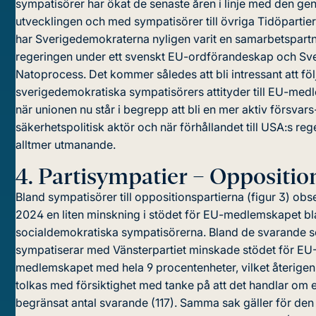
sympatisörer har ökat de senaste åren i linje med den gen
utvecklingen och med sympatisörer till övriga Tidöpartier.
har Sverigedemokraterna nyligen varit en samarbetspartne
regeringen under ett svenskt EU-ordförandeskap och Sv
Natoprocess. Det kommer således att bli intressant att föl
sverigedemokratiska sympatisörers attityder till EU-me
när unionen nu står i begrepp att bli en mer aktiv försvar
säkerhetspolitisk aktör och när förhållandet till USA:s rege
alltmer utmanande.
4.
Partisympatier – Oppositio
Bland sympatisörer till oppositionspartierna (figur 3) obs
2024 en liten minskning i stödet för EU-medlemskapet b
socialdemokratiska sympatisörerna. Bland de svarande 
sympatiserar med Vänsterpartiet minskade stödet för EU
medlemskapet med hela 9 procentenheter, vilket återigen
tolkas med försiktighet med tanke på att det handlar om e
begränsat antal svarande (117). Samma sak gäller för den 