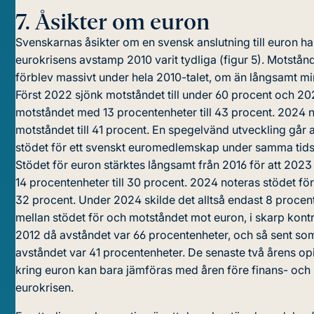
7.
Åsikter om euron
Svenskarnas åsikter om en svensk anslutning till euron h
eurokrisens avstamp 2010 varit tydliga (figur 5). Motstån
förblev massivt under hela 2010-talet, om än långsamt m
Först 2022 sjönk motståndet till under 60 procent och 2
motståndet med 13 procentenheter till 43 procent. 2024 
motståndet till 41 procent. En spegelvänd utveckling går at
stödet för ett svenskt euromedlemskap under samma tids
Stödet för euron stärktes långsamt från 2016 för att 202
14 procentenheter till 30 procent. 2024 noteras stödet för 
32 procent. Under 2024 skilde det alltså endast 8 procen
mellan stödet för och motståndet mot euron, i skarp kontra
2012 då avståndet var 66 procentenheter, och så sent s
avståndet var 41 procentenheter. De senaste två årens op
kring euron kan bara jämföras med åren före finans- och
eurokrisen.