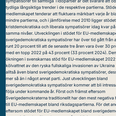
sympatisörer till samtliga Tidöpartier är det svårare att o
tydliga långsiktiga trender i de respektive partierna. Stöd
medlemskapet tenderar att fluktuera märkbart varje år bl
mindre partierna, och i jämförelse med 2010 ligger stöde
kristdemokratiska och liberala sympatisörer idag kvar på
samma nivåer. Utvecklingen i stödet för EU-medlemskap
sverigedemokratiska sympatisörer har över tid gått från a
runt 20 procent till att de senaste tre åren vara över 30 p
med en topp 2022 på 43 procent (33 procent 2024). Den 
ökningen i svenskarnas stöd för EU-medlemskapet 2022 
kölvattnet av den ryska fullskaliga invasionen av Ukrain
alltså även bland sverigedemokratiska sympatisörer, de
mer så än i något annat parti. Just utvecklingen bland
sverigedemokratiska sympatisörer kommer att bli intressa
följa under kommande år. Först och främst eftersom
Sverigedemokraterna traditionellt har den mest negativa 
till EU-medlemskapet bland riksdagspartierna. För det an
eftersom stödet för EU-medlemskapet bland sverigedem