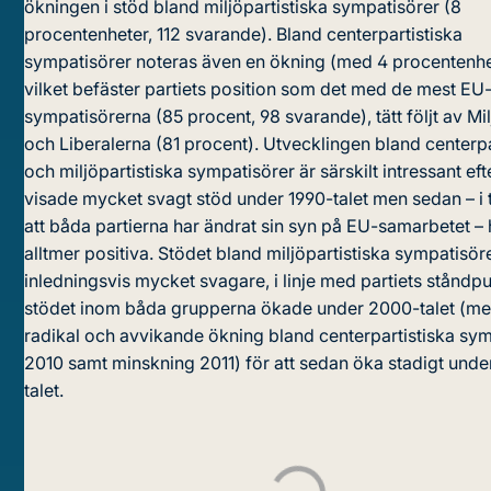
ökningen i stöd bland miljöpartistiska sympatisörer (8
procentenheter, 112 svarande). Bland centerpartistiska
sympatisörer noteras även en ökning (med 4 procentenhe
vilket befäster partiets position som det med de mest EU
sympatisörerna (85 procent, 98 svarande), tätt följt av Mil
och Liberalerna (81 procent). Utvecklingen bland centerpa
och miljöpartistiska sympatisörer är särskilt intressant e
visade mycket svagt stöd under 1990-talet men sedan – i
att båda partierna har ändrat sin syn på EU-samarbetet – h
alltmer positiva. Stödet bland miljöpartistiska sympatisör
inledningsvis mycket svagare, i linje med partiets ståndp
stödet inom båda grupperna ökade under 2000-talet (me
radikal och avvikande ökning bland centerpartistiska sy
2010 samt minskning 2011) för att sedan öka stadigt unde
talet.