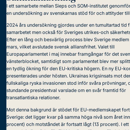
I ett samarbete mellan Sieps och SOM-institutet genomför
en undersökning av svenskarnas stöd för och attityder till
2024 års undersökning gjordes under en tumultartad tid 
samarbetet men också för Sveriges utrikes-och säkerhetsp
Efter en lång och besvärlig process blev Sverige medlem 
mars, vilket avslutade svensk alliansfrihet. Valet till
Europaparlamentet i maj innebar framgångar för det sve
vänsterblocket, samtidigt som parlamentet blev mer split
en tydlig ökning för den EU-kritiska högern. En ny EU-k
presenterades under hösten. Ukrainas krigsinsats mot de
fullskaliga ryska invasionen stod inför svåra prövningar,
stundande presidentval varslade om en svår framtid för
transatlantiska relationer.
Mot denna bakgrund är stödet för EU-medlemskapet forts
Sverige: det ligger kvar på samma höga nivå som året in
procent) och motståndet är fortsatt lågt (13 procent). I ett