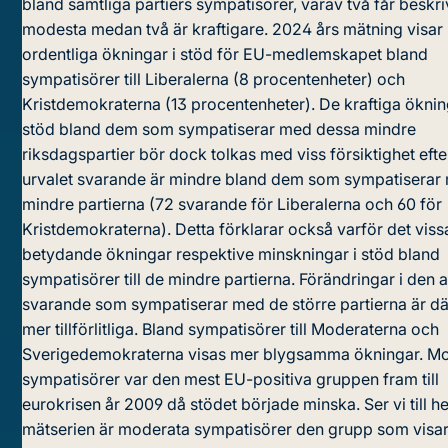
bland samtliga partiers sympatisörer, varav två får beskr
modesta medan två är kraftigare. 2024 års mätning visar
ordentliga ökningar i stöd för EU-medlemskapet bland
sympatisörer till Liberalerna (8 procentenheter) och
Kristdemokraterna (13 procentenheter). De kraftiga öknin
stöd bland dem som sympatiserar med dessa mindre
riksdagspartier bör dock tolkas med viss försiktighet eft
urvalet svarande är mindre bland dem som sympatiserar
mindre partierna (72 svarande för Liberalerna och 60 för
Kristdemokraterna). Detta förklarar också varför det vissa
betydande ökningar respektive minskningar i stöd bland
sympatisörer till de mindre partierna. Förändringar i den 
svarande som sympatiserar med de större partierna är 
mer tillförlitliga. Bland sympatisörer till Moderaterna och
Sverigedemokraterna visas mer blygsamma ökningar. M
sympatisörer var den mest EU-positiva gruppen fram till
eurokrisen år 2009 då stödet började minska. Ser vi till he
mätserien är moderata sympatisörer den grupp som visar