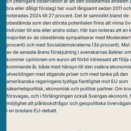
En ytterligare observation är att den obestämda andelen 
bra eller dåligt förslag) har vuxit långsamt sedan 2011 oc
noterades 2024 till 27 procent. Det är sannolikt bland de
obestämda som den största potentialen finns att vinna öv
individer till ena eller andra sidan. Här kan noteras att en 
majoritet av de obestämda sympatiserar med Moderatern
procent) och med Socialdemokraterna (36 procent). Mot
av de senaste årens förskjutning i svenskarnas åsikter o
kommer opinionen om euron att förbli intressant att följa
kommande år, både med hänsyn till den osäkra ekonomi
utvecklingen med stigande priser och med tanke på den
amerikanska regeringens tydliga fientlighet mot EU som
säkerhetspolitisk, ekonomisk och politisk partner. Om kr
försvagas, och i förlängningen också Sveriges ekonomi, 
möjlighet att plånboksfrågor och geopolitiska överväga
i en bredare EU-debatt.