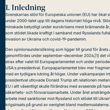
1.
Inledning
Svenskarnas stöd för Europeiska unionen (EU) har ökat s
under 2000-talet upp till dagens historiskt höga nivå. Stö
minskade betydligt under eurokrisens mest brännande år,
som stödet ökade kraftigt i samband med Rysslands fulls
invasion av Ukraina och covid-19-pandemin.
Den opinionsundersökning som ligger till grund för årets
genomfördes under september–december 2024,[
1
]
det vi
strax efter valet till Europaparlamentet och under periode
USA:s presidentval. Europaparlamentet blev mer fragmen
med en tydligare lutning åt höger. Under valkampanjen in
presidentval utlovade Donald Trump att relationen mella
EU i allt väsentligt skulle förändras med avseende på han
säkerhets- och försvarssamarbete. Under året ansträngd
arbete med sanktioner mot Ryssland och stödet till Ukrai
krigsinsats på grund av oenighet bland medlemsstaterna.