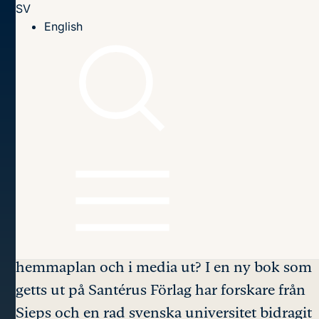
SV
Till innehållet
English
Hem
Seminarier
2023
11 december: Bokrelease
Sveriges EU-
ordförandeskap
2023
Hur gick det med förhandlingsarbetet och
agendasättandet i relation till de svenska
prioriteringarna? Hur såg kontexten på
hemmaplan och i media ut? I en ny bok som
getts ut på Santérus Förlag har forskare från
Sieps och en rad svenska universitet bidragit