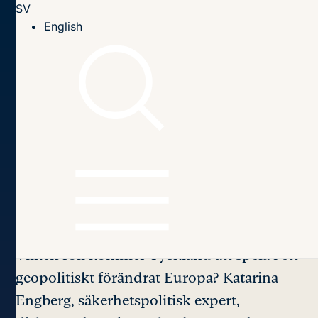
SV
Till innehållet
English
Hem
Seminarier
2023
28 sept: Views from Berlin
Germany’s Role in a
Geopolitically Changed
Europe:
the Thinking in
Berlin
Vilken roll kommer Tyskland att spela i ett
geopolitiskt förändrat Europa? Katarina
Engberg, säkerhetspolitisk expert,