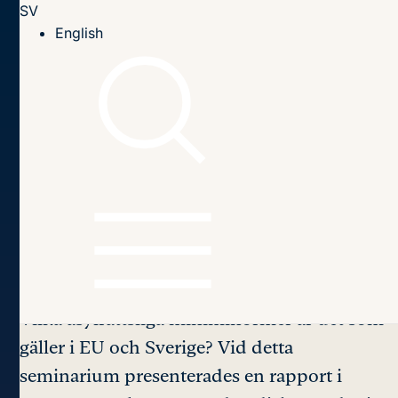
SV
Till innehållet
English
Hem
Seminarier
2024
24 Jan: Miniminormer
The Minimum
Standards of
International Protection
in the EU
Vilka asylrättsliga miniminormer är det som
gäller i EU och Sverige? Vid detta
seminarium presenterades en rapport i