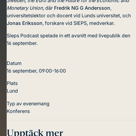
Sweden, the Euro and the Future for the Economic and
Monetary Union
, där
Fredrik NG G Andersson
,
universitetslektor och docent vid Lunds universitet, och
Jonas Eriksson
, forskare vid SIEPS, medverkar.
Sieps Podcast spelade in ett avsnitt med livepublik den
16 september.
Datum
16 september, 09:00-16:00
Plats
Lund
Typ av evenemang
Konferens
Upptäck mer