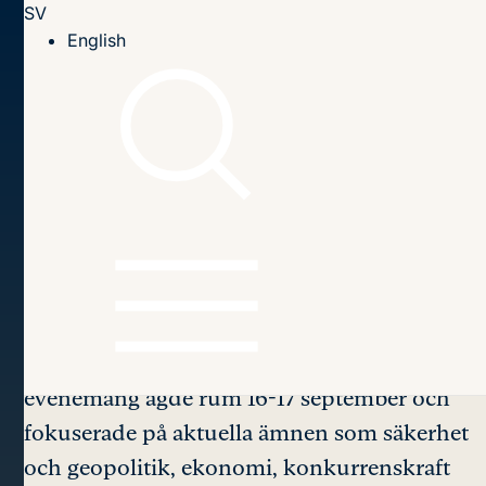
SV
Till innehållet
English
Hem
Seminarier
2024
EU Days Lund 2024
EU Days
Lund 2024
EU Days Lund är det största svenska årliga
EU-forumet, som nu anordnas för fjärde året
i rad och samlar cirka 500 svenska och
internationella talare och deltagare. 2024 års
evenemang ägde rum 16-17 september och
fokuserade på aktuella ämnen som säkerhet
och geopolitik, ekonomi, konkurrenskraft