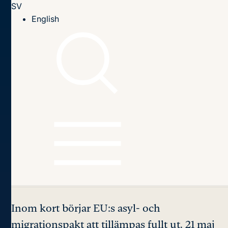
SV
Till innehållet
English
Hem
Seminarier
2026
Genomförandet av EU:s asyl- och migrationspakt: Vad
innebär det för Sverige?
Genomförandet av EU:s
asyl- och
migrationspakt:
Vad
innebär det för Sverige?
Inom kort börjar EU:s asyl- och
migrationspakt att tillämpas fullt ut. 21 maj