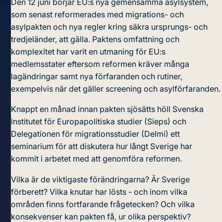
Den 12 juni börjar EU:s nya gemensamma asylsystem,
som senast reformerades med migrations- och
asylpakten och nya regler kring säkra ursprungs- och
tredjeländer, att gälla. Paktens omfattning och
komplexitet har varit en utmaning för EU:s
medlemsstater eftersom reformen kräver många
lagändringar samt nya förfaranden och rutiner,
exempelvis när det gäller screening och asylförfaranden.
Knappt en månad innan pakten sjösätts höll Svenska
institutet för Europapolitiska studier (Sieps) och
Delegationen för migrationsstudier (Delmi) ett
seminarium för att diskutera hur långt Sverige har
kommit i arbetet med att genomföra reformen.
Vilka är de viktigaste förändringarna? Är Sverige
förberett? Vilka knutar har lösts - och inom vilka
områden finns fortfarande frågetecken? Och vilka
konsekvenser kan pakten få, ur olika perspektiv?