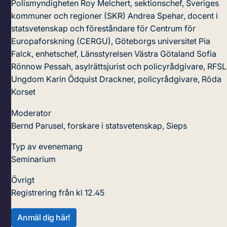
Polismyndigheten
Roy Melchert, sektionschef, Sveriges
kommuner och regioner (SKR)
Andrea Spehar, docent i
statsvetenskap och föreståndare för Centrum för
Europaforskning (CERGU), Göteborgs universitet
Pia
Falck, enhetschef, Länsstyrelsen Västra Götaland
Sofia
Rönnow Pessah, asylrättsjurist och policyrådgivare, RFSL
Ungdom
Karin Ödquist Drackner, policyrådgivare, Röda
Korset
Moderator
Bernd Parusel, forskare i statsvetenskap, Sieps
Typ av evenemang
Seminarium
Övrigt
Registrering från kl 12.45
Anmäl dig här!