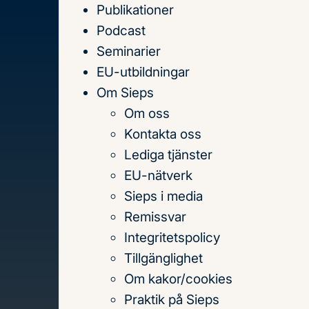
Publikationer
Till
Podcast
innehållet
Seminarier
EU-utbildningar
Om Sieps
Om oss
Hem
Publikationer
2007
Bargaining Power i
Kontakta oss
Lediga tjänster
Innehållsförteckning
EU-nätverk
Bargaining Po
Sieps i media
Remissvar
Integritetspolicy
Tillgänglighet
Europeiska rådet innehar en central 
Om kakor/cookies
finns brister vad gäller forskning o
Praktik på Sieps