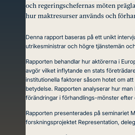
och regeringschefernas möten präglas
hur maktresurser används och förhan
Denna rapport baseras på ett unikt intervj
utrikesministrar och högre tjänstemän och
Rapporten behandlar hur aktörerna i Euro
avgör vilket inflytande en stats företräda
institutionella faktorer såsom hotet om a
betydelse. Rapporten analyserar hur man 
förändringar i förhandlings-mönster efte
Rapporten presenterades på seminariet Mak
forskningsprojektet Representation, deleg