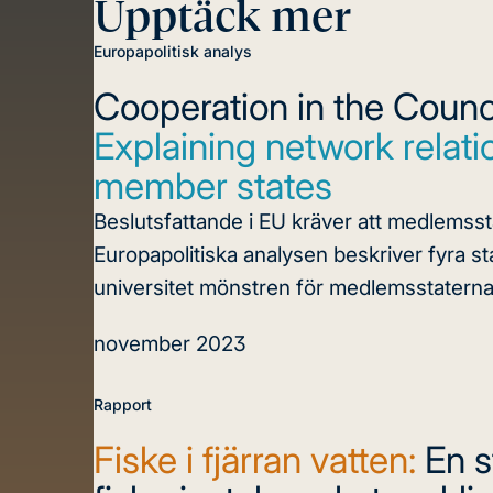
Upptäck mer
Europapolitisk analys
Cooperation in the Counci
Explaining network relat
member states
Beslutsfattande i EU kräver att medlemsst
Europapolitiska analysen beskriver fyra s
universitet mönstren för medlemsstaternas
november 2023
Rapport
Fiske i fjärran vatten:
En s