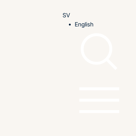
SV
English
Council
Publicerad
ta
Februari 2007
tats-