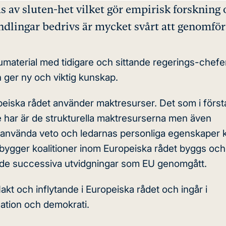
 av sluten-het vilket gör empirisk forskning
dlingar bedrivs är mycket svårt att genomför
umaterial med tidigare och sittande regerings-chefer
 ger ny och viktig kunskap.
peiska rådet använder maktresurser. Det som i förs
re har är de strukturella maktresurserna men även
tt använda veto och ledarnas personliga egenskaper 
bygger koalitioner inom Europeiska rådet byggs och
r de successiva utvidgningar som EU genomgått.
t och inflytande i Europeiska rådet och ingår i
ation och demokrati.