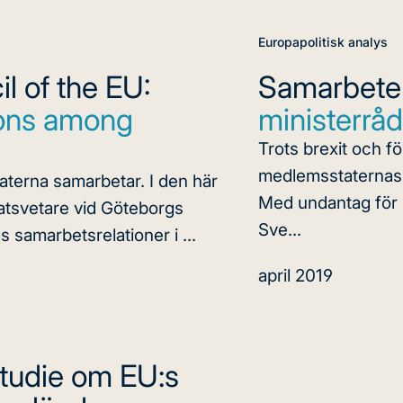
Europapolitisk analys
l of the EU:
Samarbete 
ions among
ministerråd
Trots brexit och f
medlemsstaternas r
aterna samarbetar. I den här
Med undantag för S
tatsvetare vid Göteborgs
Sve...
 samarbetsrelationer i ...
april 2019
tudie om EU:s