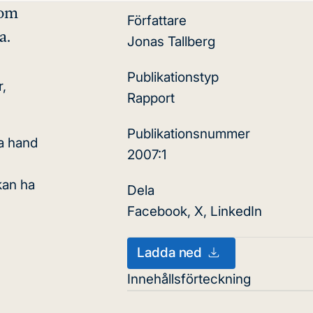
 om
Författare
a.
Jonas Tallberg
Publikationstyp
,
Rapport
Publikationsnummer
ta hand
2007:1
kan ha
Dela
Facebook
,
X
,
LinkedIn
Ladda ned
Innehållsförteckning