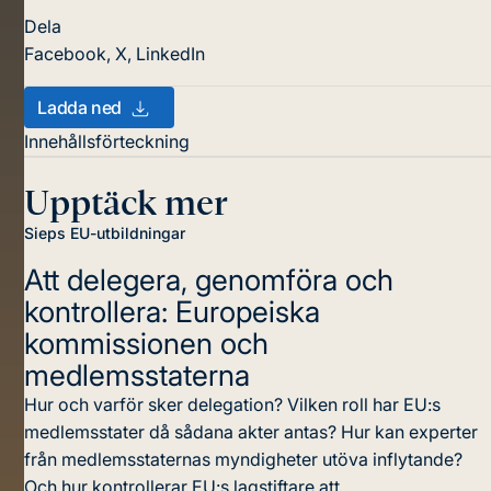
Dela
Facebook
,
X
,
LinkedIn
Ladda ned
Innehållsförteckning
Upptäck mer
Sieps EU-utbildningar
Att delegera, genomföra och
kontrollera: Europeiska
kommissionen och
medlemsstaterna
Hur och varför sker delegation? Vilken roll har EU:s
medlemsstater då sådana akter antas? Hur kan experter
från medlemsstaternas myndigheter utöva inflytande?
Och hur kontrollerar EU:s lagstiftare att...