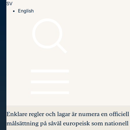
SV
Till innehållet
English
Hem
Publikationer
2010
Regelförenkling genom konsekvensutredningar (2010:1)
Innehållsförteckning
Regelförenkling
genom
konsekvensutredningar
Enklare regler och lagar är numera en officiell
målsättning på såväl europeisk som nationell