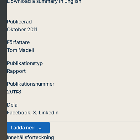
Download a summary in English
Publicerad
Oktober 2011
Författare
Tom Madell
Publikationstyp
Rapport
Publikationsnummer
2011:8
Dela
Facebook
,
X
,
LinkedIn
Ladda ned
Innehållsförteckning