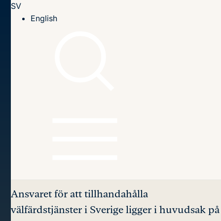
SV
Till innehållet
English
Hem
Publikationer
2011
Tjänster av allmänt intresse: ett svenskt perspektiv
Innehållsförteckning
Tjänster av allmänt
intresse:
ett svenskt
perspektiv
Ansvaret för att tillhandahålla
välfärdstjänster i Sverige ligger i huvudsak på