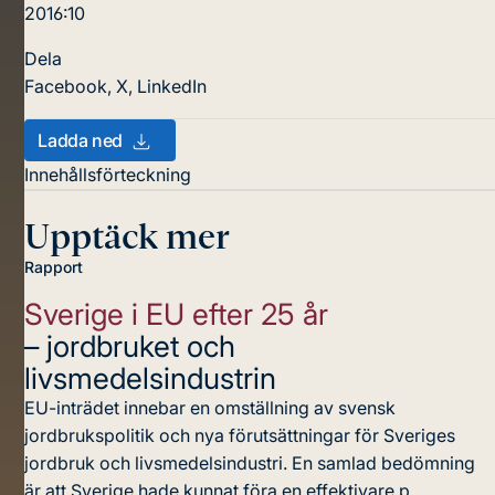
2016:10
Dela
Facebook
,
X
,
LinkedIn
Ladda ned
Innehållsförteckning
Upptäck mer
Rapport
Sverige i EU efter 25 år
– jordbruket och
livsmedelsindustrin
EU-inträdet innebar en omställning av svensk
jordbrukspolitik och nya förutsättningar för Sveriges
jordbruk och livsmedelsindustri. En samlad bedömning
är att Sverige hade kunnat föra en effektivare p...