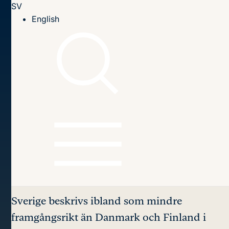
SV
Till innehållet
English
Hem
Publikationer
2016
Success Factors in EU Agricultural Negotiations (2016:10)
Innehållsförteckning
Success Factors
in EU
Agricultural
Negotiations
Sverige beskrivs ibland som mindre
framgångsrikt än Danmark och Finland i