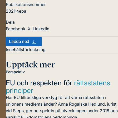
Publikationsnummer
2021:4epa
Dela
Facebook
,
X
,
LinkedIn
Ladda ned
Innehållsförteckning
Upptäck mer
Perspektiv
EU och respekten för
rättsstatens
principer
Har EU tillräckliga verktyg för att värna rättsstaten i
unionens medlemsländer? Anna Rogalska Hedlund, jurist
vid Sieps, ger perspektiv på utvecklingen under 2018 och
särskilt EU-domstolens bedömninga...