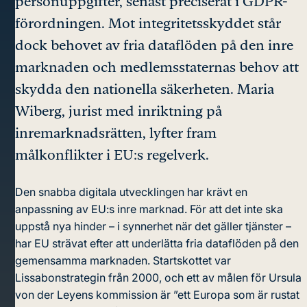
personuppgifter, senast preciserat i GDPR-
förordningen. Mot integritetsskyddet står
dock behovet av fria dataflöden på den inre
marknaden och medlemsstaternas behov att
skydda den nationella säkerheten. Maria
Wiberg, jurist med inriktning på
inremarknadsrätten, lyfter fram
målkonflikter i EU:s regelverk.
Den snabba digitala utvecklingen har krävt en
anpassning av EU:s inre marknad. För att det inte ska
uppstå nya hinder – i synnerhet när det gäller tjänster –
har EU strävat efter att underlätta fria dataflöden på den
gemensamma marknaden. Startskottet var
Lissabonstrategin från 2000, och ett av målen för Ursula
von der Leyens kommission är ”ett Europa som är rustat