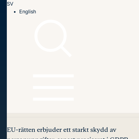
SV
Till innehållet
English
Hem
Publikationer
2021
Fria dataflöden, EU:s integritetsskydd och nationell
säkerhet
Innehållsförteckning
Fria dataflöden, EU:s
integritetsskydd
och
nationell säkerhet
EU-rätten erbjuder ett starkt skydd av