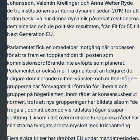
Johansson
,
Valentin Kreilinger
och
Anna Wetter Ryde
de tre institutionernas interna dynamik sedan 2019, för att
sedan beskriva hur denna dynamik påverkat relationerna
dem emellan och de politiska resultaten, från Fit for 55 till
Next Generation EU.
Parlamentet fick en omedelbar motgång när processen
för att ta fram en toppkandidat till posten som
kommissionsordförande inte avlöpte som planerat.
Parlamentet är också mer fragmenterat än tidigare: de
tidigare dominerande mitten-vänster- och mitten-höger-
grupperna har försvagats till förmån för liberala och
grupper på högerkanten. Inom rådet är konsensusbeslut
normen, trots att nya grupperingar har bildats såsom ”de
frugala”, och att exempelvis rättstatsfrågan skapar
splittring. Liksom i det överordnade Europeiska rådet har
ministrarna tvingats arbeta mycket med krishantering.
Flera svåra kriser har drabbat EU under mandatperioden.