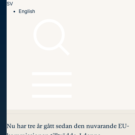
SV
Till innehållet
English
Hem
Publikationer
2022
Taking Stock of the EU Institutions in the 2019–2024
Term
Innehållsförteckning
Taking Stock of the EU
Institutions
in the 2019–
2024 Term
Nu har tre år gått sedan den nuvarande EU-