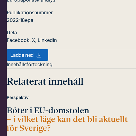
Publikationsnummer
2022:18epa
Dela
Facebook
,
X
,
LinkedIn
Ladda ned
Innehållsförteckning
Relaterat innehåll
Perspektiv
Böter i EU-domstolen
– i vilket läge kan det bli aktuellt
för Sverige?