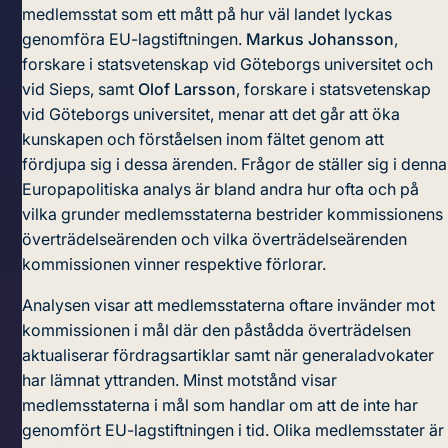
medlemsstat som ett mått på hur väl landet lyckas
genomföra EU-lagstiftningen.
Markus Johansson
,
forskare i statsvetenskap vid Göteborgs universitet och
vid Sieps, samt
Olof Larsson
, forskare i statsvetenskap
vid Göteborgs universitet, menar att det går att öka
kunskapen och förståelsen inom fältet genom att
fördjupa sig i dessa ärenden. Frågor de ställer sig i denna
Europapolitiska analys är bland andra hur ofta och på
vilka grunder medlemsstaterna bestrider kommissionens
överträdelseärenden och vilka överträdelseärenden
kommissionen vinner respektive förlorar.
Analysen visar att medlemsstaterna oftare invänder mot
kommissionen i mål där den påstådda överträdelsen
aktualiserar fördragsartiklar samt när generaladvokater
har lämnat yttranden. Minst motstånd visar
medlemsstaterna i mål som handlar om att de inte har
genomfört EU-lagstiftningen i tid. Olika medlemsstater är