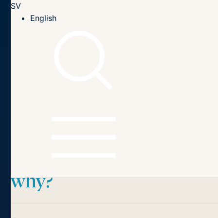
SV
Till innehållet
English
Hem
Publikationer
2022
The Commission v the Member States: who wins in court,
and why?
Innehållsförteckning
The Commission v the
Member States:
who wins in court, and
why?