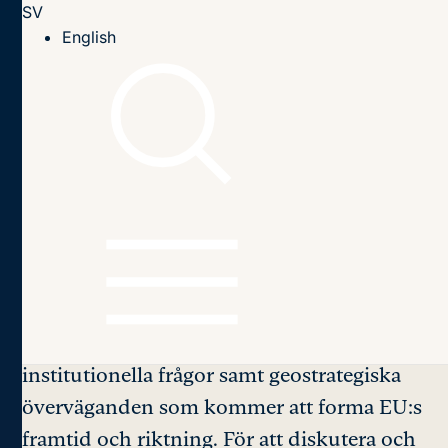
SV
Till innehållet
English
Hem
Seminarier
2024
Making Enlargement work, again
Making Enlargement
Work, Again
Den europeiska unionen har de senaste åren
tagit tydliga steg mot utvidgning. Detta
projekt påverkar flera politiska och
institutionella frågor samt geostrategiska
överväganden som kommer att forma EU:s
framtid och riktning. För att diskutera och