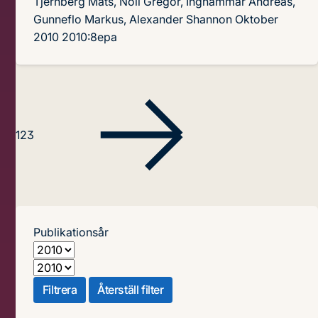
Tjernberg Mats, Noll Gregor, Inghammar Andreas,
Gunneflo Markus, Alexander Shannon
Oktober
2010
2010:8epa
1
2
3
Publikationsår
Från
Till
Filtrera
Återställ filter