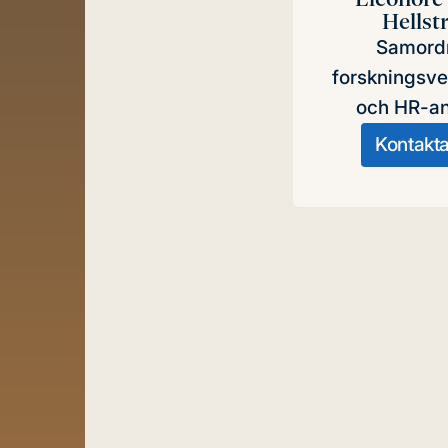
Hellst
Samord
forskningsv
och HR-an
Kontakt