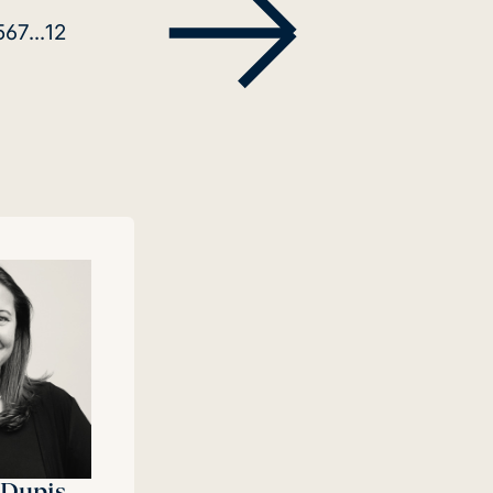
5
6
7
...
12
 Dupis