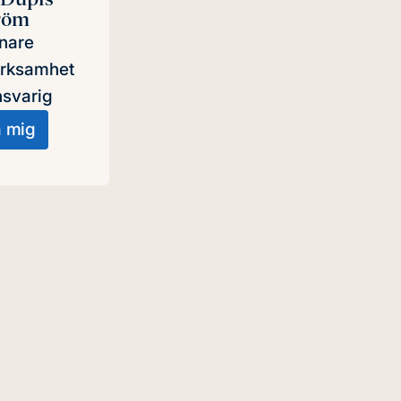
röm
nare
erksamhet
svarig
a mig