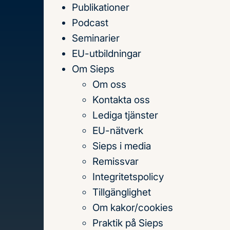
Publikationer
Till
Podcast
innehållet
Seminarier
EU-utbildningar
Om Sieps
Om oss
Hem
Seminarier
Kontakta oss
Lediga tjänster
EU-nätverk
Sieps i media
Seminarier
Remissvar
Integritetspolicy
Tillgänglighet
Om kakor/cookies
Vid Sieps seminarier presenteras, di
Praktik på Sieps