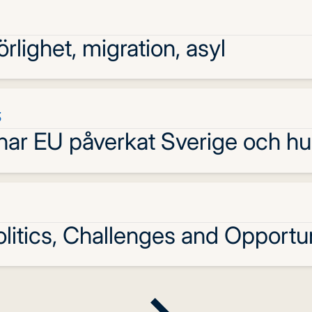
örlighet, migration, asyl
5
 har EU påverkat Sverige och h
itics, Challenges and Opportun