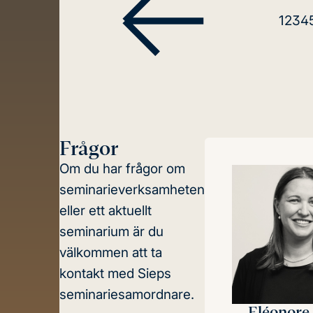
1
2
3
4
Frågor
Om du har frågor om
seminarieverksamheten
eller ett aktuellt
seminarium är du
välkommen att ta
kontakt med Sieps
seminariesamordnare.
Eléonore